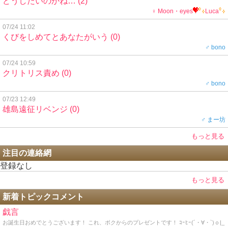
どうしたいのかね…
(2)
♀ Moon・eyes
Luca
07/24 11:02
くびをしめてとあなたがいう
(0)
♂ bono
07/24 10:59
クリトリス責め
(0)
♂ bono
07/23 12:49
雄島遠征リベンジ
(0)
♂ まー坊
もっと見る
注目の連絡網
登録なし
もっと見る
新着トピックコメント
戯言
お誕生日おめでとうございます！ これ、ボクからのプレゼントです！ ｺｰﾋｰ(´・∀・`)ｏ|_