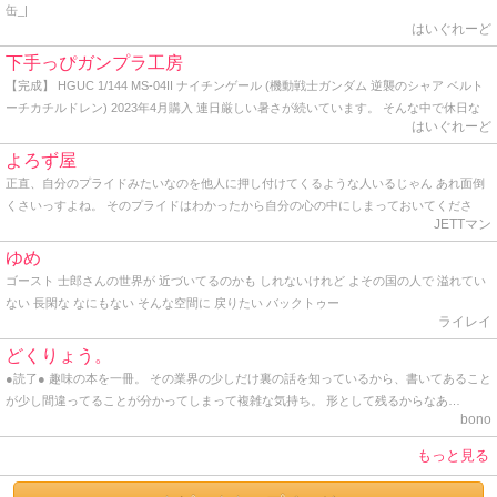
缶_|
はいぐれーど
下手っぴガンプラ工房
【完成】 HGUC 1/144 MS-04II ナイチンゲール (機動戦士ガンダム 逆襲のシャア ベルト
ーチカチルドレン) 2023年4月購入 連日厳しい暑さが続いています。 そんな中で休日な
はいぐれーど
のに早起きして人気のない公園の端っこで青空塗装をしている自分は一体何者なのだろ
う？と軽くゲシュタルト崩壊を起こしながらトップコートを吹いてきました。 かくして
よろず屋
HG ナイチンゲールの完成です。 作り始めた時からデカいデカいと言い続けていた同キ
正直、自分のプライドみたいなのを他人に押し付けてくるような人いるじゃん あれ面倒
ットですが、よくよく見ると頭部から胴体にかけてはHGとしては普通のサイズ。 ヤバい
くさいっすよね。 そのプライドはわかったから自分の心の中にしまっておいてくださ
のはケツの部分と背中から伸びる大型のバインダーですね。 どちらにもバーニアノズル
JETTマン
い。 プライドって個人が思い持つもので、他人に共有させるもんじゃないし、他人に見
がこれでもかと埋め尽くされ、見るからに推力オバケです。 でも、ぶっちゃけここまで
せつけるものじゃないと思うね。 最近っうか、ここ一年ぐらいプライドの塊みたいなオ
ゆめ
やるんならもう別に腕だの脚だの必要ないのでは？と思うわけです。 あれだけの巨体に
ッサンと仕事してるんだけど、とにかく面倒くさいから、「さすがっすね」とか言って
ゴースト 士郎さんの世界が 近づいてるのかも しれないけれど よその国の人で 溢れてい
わざわざビームライフル握らせて撃ち合ったりビームサーベルでチャンバラさせる意味
裸の王様気分を味あわせてあげてます。 そんな感じ。 因みに僕も一応プライドってのは
ない 長閑な なにもない そんな空間に 戻りたい バックトゥー
が分からない。 そりゃあ見た目のインパクトも大事かも知れないけど、だからと言って
持ってるけど、勿体なくて他人には見せたことはありません。 プライドってのはとても
ライレイ
デカければ良い、と言うワケでもなかろうに。 そう言えばこのナイチンゲールの搭乗者
とても大切なものだからね。 まっ、そんな感じで久しぶりに覗いてみたら、地味にアク
であるシャア総帥は、かつて脚がないモビルスーツを宛てがわれた時にもブツブツ文句
どくりょう。
ションがあったんで久しぶりに書いてみた。 ではでは。 そんな感じ。
垂れてたし、｢モビルスーツはこうあるべき｣と言うシャア様の強い拘りが反映されて、
●読了● 趣味の本を一冊。 その業界の少しだけ裏の話を知っているから、書いてあること
あのデザインになったのでしょうかね？ まぁ、アムロとの最後の死闘を繰り広げたモビ
が少し間違ってることが分かってしまって複雑な気持ち。 形として残るからなあ…
ルスーツなので、好きにすれば？って感じです。 せっかくなので 1年前に作ったRG Hi-ν
bono
ガンダムと絡めてアルバム用の写真に納めます。 はてさて、どこに飾ろうかな･･･。
もっと見る