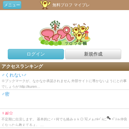
メニュー
無料プロフ マイプレ
ログイン
新規作成
アクセスランキング
♂くれない♂
※ブックマークが、なかなか承認されません 外部サイトに導かないようにとの事
でしょうが http://kuren…
♂密
♀ai☆
不定期に出没します。 基本的に♂♀何でも絡みｏｋ◎ 写メゎｧﾙﾊﾞﾑに
ﾊﾟｽゎ仲良
くなったら教えてるょ。 …