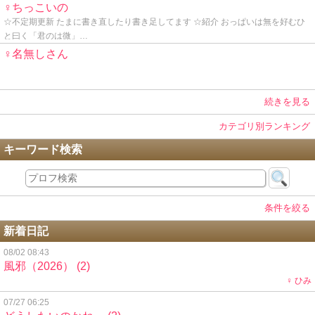
♀ちっこいの
☆不定期更新 たまに書き直したり書き足してます ☆紹介 おっぱいは無を好むひ
と曰く「君のは微」…
♀名無しさん
続きを見る
カテゴリ別ランキング
キーワード検索
条件を絞る
新着日記
08/02 08:43
風邪（2026）
(2)
♀ ひみ
07/27 06:25