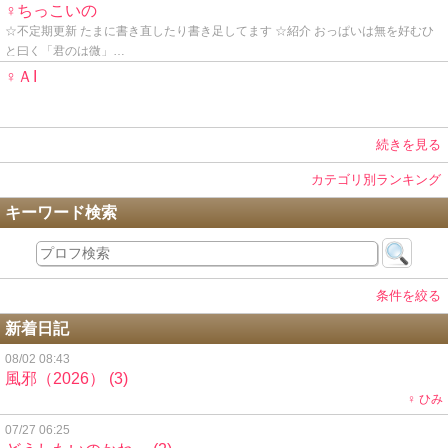
♀ちっこいの
☆不定期更新 たまに書き直したり書き足してます ☆紹介 おっぱいは無を好むひ
と曰く「君のは微」…
♀ＡI
続きを見る
カテゴリ別ランキング
キーワード検索
条件を絞る
新着日記
08/02 08:43
風邪（2026）
(3)
♀ ひみ
07/27 06:25