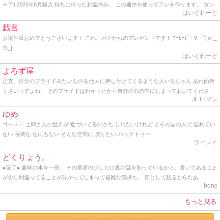
ャア) 2026年6月購入 待ちに待ったお盆休み。 この連休を使ってアレを作ります。 ガン
はいぐれーど
プラ誕生45周年を記念して発売され、色んな意味で話題になった超変態級ガンプラ、
｢Perfect Grade Unleashed （以下、PGU） 1/60 νガンダム｣です。 2年前にPGU 初代ガ
戯言
ンダムを作ってその素晴らしさを体験したし、 νガンダムは好きなモビルスーツだからコ
お誕生日おめでとうございます！ これ、ボクからのプレゼントです！ ｺｰﾋｰ(´・∀・`)ｏ|_
レを作らなきゃﾀﾋねないと思う一方、自分にはまだまだ縁のないキットだとも思ってい
缶_|
ました。 そんな中、想定外の臨時収入に加え、Amazonでの値下げ祭りに便乗して購
はいぐれーど
入。 購入価格は、まぁざっくりと定価の２割引でした。 到着日、仕事から戻ると先日ア
よろず屋
ルバムにアップした外箱がスッポリ入るデカい段ボール箱が玄関先に置かれており、そ
正直、自分のプライドみたいなのを他人に押し付けてくるような人いるじゃん あれ面倒
の箱と共に出迎えた嫁はプラモ屋でも始めるつもりなのかと呆れ顔。 外箱を開けるとそ
くさいっすよね。 そのプライドはわかったから自分の心の中にしまっておいてくださ
の中には大きめのMGキットでよく見るサイズの大箱が3つ。 それぞれ内部フレーム用、
JETTマン
い。 プライドって個人が思い持つもので、他人に共有させるもんじゃないし、他人に見
外装パーツ用、フィンファンネル用のランナーが入っています。 コレみて実感しまし
せつけるものじゃないと思うね。 最近っうか、ここ一年ぐらいプライドの塊みたいなオ
た。 今から作るのはPGU νガンダムだと。 YouTubeの中で多くの有名モデラーさん達が
ゆめ
ッサンと仕事してるんだけど、とにかく面倒くさいから、「さすがっすね」とか言って
感嘆の声と悲鳴を上げたPGU νガンダムが手元にあるんだと。 正直言ってこんなに早く
ゴースト 士郎さんの世界が 近づいてるのかも しれないけれど よその国の人で 溢れてい
裸の王様気分を味あわせてあげてます。 そんな感じ。 因みに僕も一応プライドってのは
コイツを作る日が来るとは夢にも思わなかったワケですが。 早速ですが制作を開始しま
ない 長閑な なにもない そんな空間に 戻りたい バックトゥー
持ってるけど、勿体なくて他人には見せたことはありません。 プライドってのはとても
す。 今回は塗装なしの完全パチ組でいきます。 そもそも色分けなんか必要ないし。 この
ライレイ
とても大切なものだからね。 まっ、そんな感じで久しぶりに覗いてみたら、地味にアク
連休中にひたすら黙々と修行僧のように作ってしまおうと思います。 なお、組み立て説
どくりょう。
ションがあったんで久しぶりに書いてみた。 ではでは。 そんな感じ。
明書ではフェーズ1からフェーズ5までの大工程で別れていて、フェーズ1は飾り用のスタ
●読了● 趣味の本を一冊。 その業界の少しだけ裏の話を知っているから、書いてあること
ンドで、フェーズ2は内部フレームの組み立てになっています。 この辺はだいたいPGU
が少し間違ってることが分かってしまって複雑な気持ち。 形として残るからなあ…
初代ガンダムと同じ要領ですね。 ちなみに組み立て説明書ですが、110ページありまし
bono
た。 組み立て説明の他に解説と完成見本写真が載っていましたが、これがちょっとした
写真週刊誌並の分厚さ。 どうせなら袋とじでシコいグラビアでも差し込んだらいいの
もっと見る
に。 そんなワケでまずはスタンドと内部フレームの組み立てから始めますかね。 いざ、