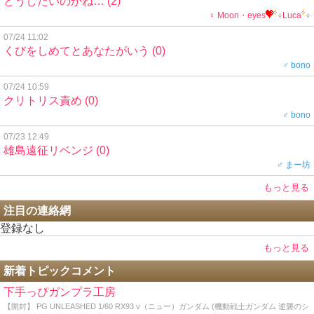
どうしたいのかね…
(2)
♀ Moon・eyes
Luca
07/24 11:02
くびをしめてとあなたがいう
(0)
♂ bono
07/24 10:59
クリトリス責め
(0)
♂ bono
07/23 12:49
雄島遠征リベンジ
(0)
♂ まー坊
もっと見る
注目の連絡網
登録なし
もっと見る
新着トピックコメント
下手っぴガンプラ工房
【開封】 PG UNLEASHED 1/60 RX93 ν（ニュー）ガンダム (機動戦士ガンダム 逆襲のシ