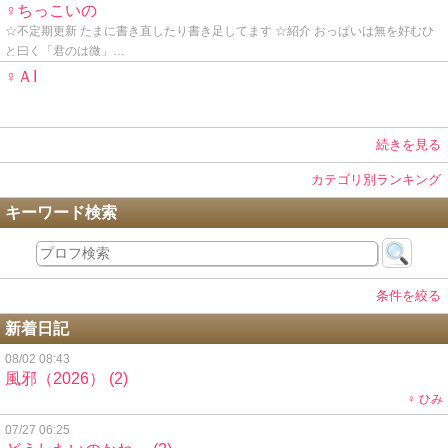
♀ちっこいの
☆不定期更新 たまに書き直したり書き足してます ☆紹介 おっぱいは無を好むひ
と曰く「君のは微」…
♀ＡI
続きを見る
カテゴリ別ランキング
キーワード検索
条件を絞る
新着日記
08/02 08:43
風邪（2026）
(2)
♀ ひみ
07/27 06:25