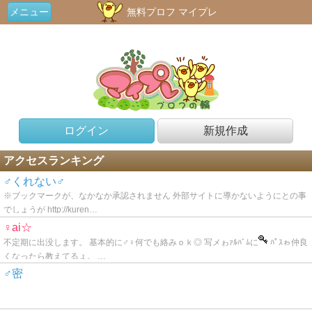
メニュー
無料プロフ マイプレ
ログイン
新規作成
アクセスランキング
♂くれない♂
※ブックマークが、なかなか承認されません 外部サイトに導かないようにとの事
でしょうが http://kuren…
♀ai☆
不定期に出没します。 基本的に♂♀何でも絡みｏｋ◎ 写メゎｧﾙﾊﾞﾑに
ﾊﾟｽゎ仲良
くなったら教えてるょ。 …
♂密