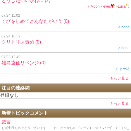
どうしたいのかね…
(2)
♀ Moon・eyes
Luca
07/24 11:02
くびをしめてとあなたがいう
(0)
♂ bono
07/24 10:59
クリトリス責め
(0)
♂ bono
07/23 12:49
雄島遠征リベンジ
(0)
♂ まー坊
もっと見る
注目の連絡網
登録なし
もっと見る
新着トピックコメント
戯言
お誕生日おめでとうございます！ これ、ボクからのプレゼントです！ ｺｰﾋｰ(´・∀・`)ｏ|_