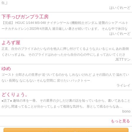
缶_|
はいぐれーど
下手っぴガンプラ工房
【完成】 HGUC 1/144 MS-04II ナイチンゲール (機動戦士ガンダム 逆襲のシャア ベルト
ーチカチルドレン) 2023年4月購入 連日厳しい暑さが続いています。 そんな中で休日な
はいぐれーど
のに早起きして人気のない公園の端っこで青空塗装をしている自分は一体何者なのだろ
う？と軽くゲシュタルト崩壊を起こしながらトップコートを吹いてきました。 かくして
よろず屋
HG ナイチンゲールの完成です。 作り始めた時からデカいデカいと言い続けていた同キ
正直、自分のプライドみたいなのを他人に押し付けてくるような人いるじゃん あれ面倒
ットですが、よくよく見ると頭部から胴体にかけてはHGとしては普通のサイズ。 ヤバい
くさいっすよね。 そのプライドはわかったから自分の心の中にしまっておいてくださ
のはケツの部分と背中から伸びる大型のバインダーですね。 どちらにもバーニアノズル
JETTマン
い。 プライドって個人が思い持つもので、他人に共有させるもんじゃないし、他人に見
がこれでもかと埋め尽くされ、見るからに推力オバケです。 でも、ぶっちゃけここまで
せつけるものじゃないと思うね。 最近っうか、ここ一年ぐらいプライドの塊みたいなオ
ゆめ
やるんならもう別に腕だの脚だの必要ないのでは？と思うわけです。 あれだけの巨体に
ッサンと仕事してるんだけど、とにかく面倒くさいから、「さすがっすね」とか言って
ゴースト 士郎さんの世界が 近づいてるのかも しれないけれど よその国の人で 溢れてい
わざわざビームライフル握らせて撃ち合ったりビームサーベルでチャンバラさせる意味
裸の王様気分を味あわせてあげてます。 そんな感じ。 因みに僕も一応プライドってのは
ない 長閑な なにもない そんな空間に 戻りたい バックトゥー
が分からない。 そりゃあ見た目のインパクトも大事かも知れないけど、だからと言って
持ってるけど、勿体なくて他人には見せたことはありません。 プライドってのはとても
ライレイ
デカければ良い、と言うワケでもなかろうに。 そう言えばこのナイチンゲールの搭乗者
とても大切なものだからね。 まっ、そんな感じで久しぶりに覗いてみたら、地味にアク
であるシャア総帥は、かつて脚がないモビルスーツを宛てがわれた時にもブツブツ文句
どくりょう。
ションがあったんで久しぶりに書いてみた。 ではでは。 そんな感じ。
垂れてたし、｢モビルスーツはこうあるべき｣と言うシャア様の強い拘りが反映されて、
●読了● 趣味の本を一冊。 その業界の少しだけ裏の話を知っているから、書いてあること
あのデザインになったのでしょうかね？ まぁ、アムロとの最後の死闘を繰り広げたモビ
が少し間違ってることが分かってしまって複雑な気持ち。 形として残るからなあ…
ルスーツなので、好きにすれば？って感じです。 せっかくなので 1年前に作ったRG Hi-ν
bono
ガンダムと絡めてアルバム用の写真に納めます。 はてさて、どこに飾ろうかな･･･。
もっと見る