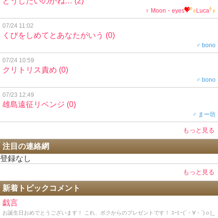
どうしたいのかね…
(2)
♀ Moon・eyes
Luca
07/24 11:02
くびをしめてとあなたがいう
(0)
♂ bono
07/24 10:59
クリトリス責め
(0)
♂ bono
07/23 12:49
雄島遠征リベンジ
(0)
♂ まー坊
もっと見る
注目の連絡網
登録なし
もっと見る
新着トピックコメント
戯言
お誕生日おめでとうございます！ これ、ボクからのプレゼントです！ ｺｰﾋｰ(´・∀・`)ｏ|_