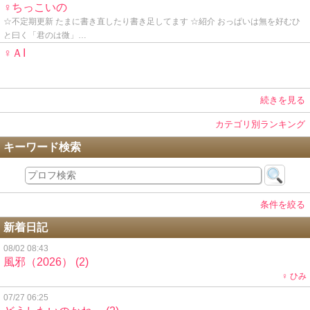
♀ちっこいの
☆不定期更新 たまに書き直したり書き足してます ☆紹介 おっぱいは無を好むひ
と曰く「君のは微」…
♀ＡI
続きを見る
カテゴリ別ランキング
キーワード検索
条件を絞る
新着日記
08/02 08:43
風邪（2026）
(2)
♀ ひみ
07/27 06:25