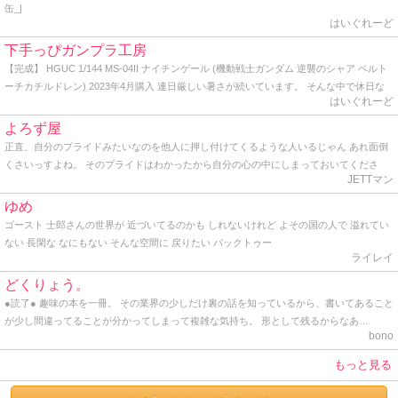
缶_|
はいぐれーど
下手っぴガンプラ工房
【完成】 HGUC 1/144 MS-04II ナイチンゲール (機動戦士ガンダム 逆襲のシャア ベルト
ーチカチルドレン) 2023年4月購入 連日厳しい暑さが続いています。 そんな中で休日な
はいぐれーど
のに早起きして人気のない公園の端っこで青空塗装をしている自分は一体何者なのだろ
う？と軽くゲシュタルト崩壊を起こしながらトップコートを吹いてきました。 かくして
よろず屋
HG ナイチンゲールの完成です。 作り始めた時からデカいデカいと言い続けていた同キ
正直、自分のプライドみたいなのを他人に押し付けてくるような人いるじゃん あれ面倒
ットですが、よくよく見ると頭部から胴体にかけてはHGとしては普通のサイズ。 ヤバい
くさいっすよね。 そのプライドはわかったから自分の心の中にしまっておいてくださ
のはケツの部分と背中から伸びる大型のバインダーですね。 どちらにもバーニアノズル
JETTマン
い。 プライドって個人が思い持つもので、他人に共有させるもんじゃないし、他人に見
がこれでもかと埋め尽くされ、見るからに推力オバケです。 でも、ぶっちゃけここまで
せつけるものじゃないと思うね。 最近っうか、ここ一年ぐらいプライドの塊みたいなオ
ゆめ
やるんならもう別に腕だの脚だの必要ないのでは？と思うわけです。 あれだけの巨体に
ッサンと仕事してるんだけど、とにかく面倒くさいから、「さすがっすね」とか言って
ゴースト 士郎さんの世界が 近づいてるのかも しれないけれど よその国の人で 溢れてい
わざわざビームライフル握らせて撃ち合ったりビームサーベルでチャンバラさせる意味
裸の王様気分を味あわせてあげてます。 そんな感じ。 因みに僕も一応プライドってのは
ない 長閑な なにもない そんな空間に 戻りたい バックトゥー
が分からない。 そりゃあ見た目のインパクトも大事かも知れないけど、だからと言って
持ってるけど、勿体なくて他人には見せたことはありません。 プライドってのはとても
ライレイ
デカければ良い、と言うワケでもなかろうに。 そう言えばこのナイチンゲールの搭乗者
とても大切なものだからね。 まっ、そんな感じで久しぶりに覗いてみたら、地味にアク
であるシャア総帥は、かつて脚がないモビルスーツを宛てがわれた時にもブツブツ文句
どくりょう。
ションがあったんで久しぶりに書いてみた。 ではでは。 そんな感じ。
垂れてたし、｢モビルスーツはこうあるべき｣と言うシャア様の強い拘りが反映されて、
●読了● 趣味の本を一冊。 その業界の少しだけ裏の話を知っているから、書いてあること
あのデザインになったのでしょうかね？ まぁ、アムロとの最後の死闘を繰り広げたモビ
が少し間違ってることが分かってしまって複雑な気持ち。 形として残るからなあ…
ルスーツなので、好きにすれば？って感じです。 せっかくなので 1年前に作ったRG Hi-ν
bono
ガンダムと絡めてアルバム用の写真に納めます。 はてさて、どこに飾ろうかな･･･。
もっと見る