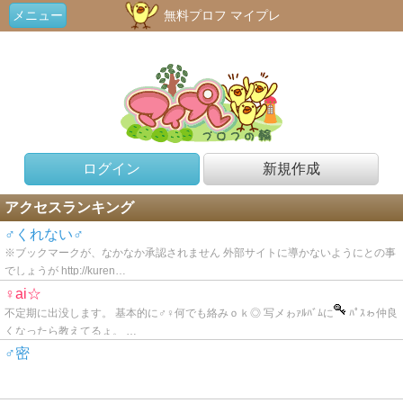
メニュー
無料プロフ マイプレ
ログイン
新規作成
アクセスランキング
♂くれない♂
※ブックマークが、なかなか承認されません 外部サイトに導かないようにとの事
でしょうが http://kuren…
♀ai☆
不定期に出没します。 基本的に♂♀何でも絡みｏｋ◎ 写メゎｧﾙﾊﾞﾑに
ﾊﾟｽゎ仲良
くなったら教えてるょ。 …
♂密