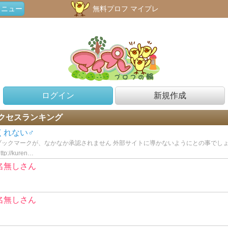
メニュー
無料プロフ マイプレ
ログイン
新規作成
クセスランキング
くれない♂
ブックマークが、なかなか承認されません 外部サイトに導かないようにとの事でし
ttp://kuren…
名無しさん
名無しさん