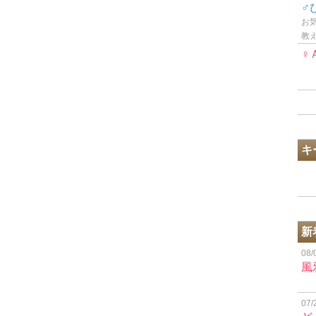
♂
お
教
♀
キ
新
08/
風
07/