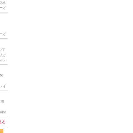
記念
ーど
下、
し、
まだ
下げ
ると
ーど
の箱
きめ
っす
ファ
人が
だ
Tマン
 最
元に
倒く
が。
因み
か必
長閑
ライ
み立
地味
ンド
レイ
ムと
に解
し間
ら袋
ムの
ono
見る