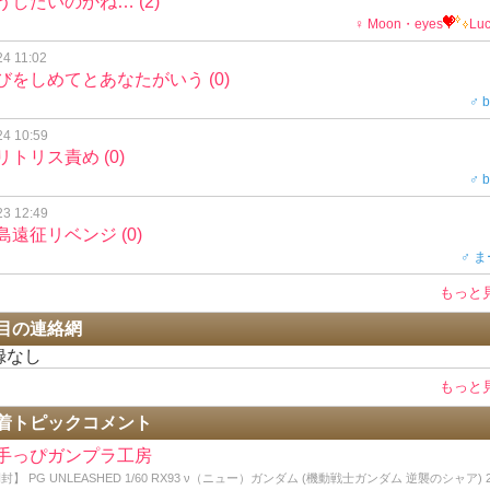
うしたいのかね…
(2)
♀ Moon・eyes
Lu
24 11:02
びをしめてとあなたがいう
(0)
♂ 
24 10:59
リトリス責め
(0)
♂ 
23 12:49
島遠征リベンジ
(0)
♂ 
もっと
目の連絡網
録なし
もっと
着トピックコメント
手っぴガンプラ工房
封】 PG UNLEASHED 1/60 RX93 ν（ニュー）ガンダム (機動戦士ガンダム 逆襲のシャア) 2