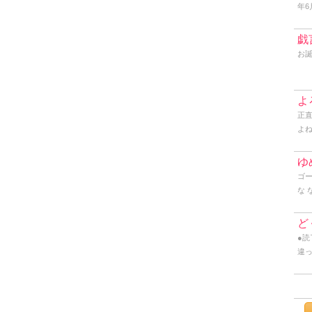
年6
して
PG
戯
ν
お誕
縁の
祭
先
よ
と
正
の
よ
ンネ
思
と。
近
あ
ゆ
さ
早
ゴー
に
要
な 
ド
て
に
で、
ど
同じ
●読
説
違
と
組み
レ･