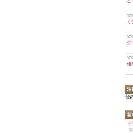
ど
07/
く
07/
ク
07/
雄
注
登
新
下
【開