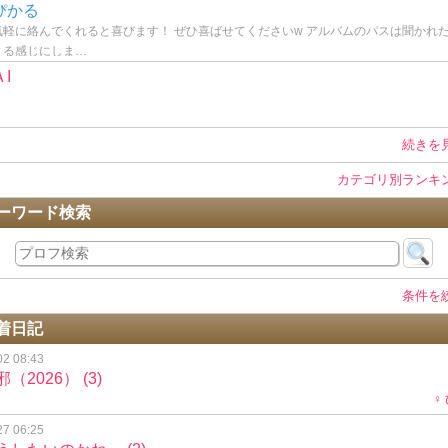
ぴかる
気軽に絡んでくれると喜びます！ ぜひ喜ばせてくださいw アルバムのパスは聞かれ
える感じにしま…
ＡI
続きを
カテゴリ別ランキ
ーワード検索
条件を
着日記
02 08:43
邪（2026）
(3)
♀
27 06:25