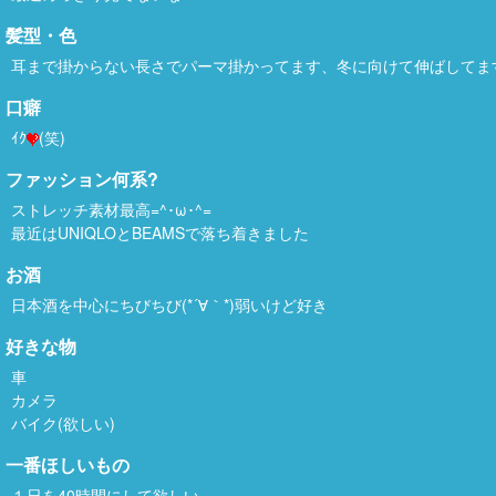
髪型・色
耳まで掛からない長さでパーマ掛かってます、冬に向けて伸ばしてま
口癖
ｲｸ
(笑)
ファッション何系?
ストレッチ素材最高=^･ω･^=
最近はUNIQLOとBEAMSで落ち着きました
お酒
日本酒を中心にちびちび(*´∀｀*)弱いけど好き
好きな物
車
カメラ
バイク(欲しい)
一番ほしいもの
１日を40時間にして欲しい