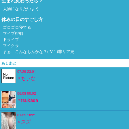
生まれ変わったら？
太陽になりたいよう
休みの日のすごし方
ゴロゴロ寝てる
マイプ徘徊
ドライブ
マイクラ
まぁ、こんなもんかな？(´∀｀)非リア充
あしあと
07/29 23:01
♀ちぃな
06/08 00:02
♀tsukasa
01/25 18:21
♀スズ