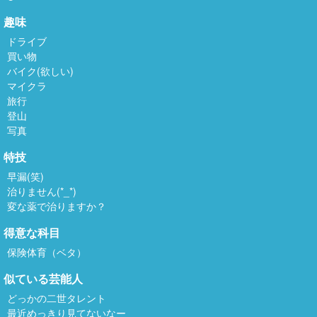
趣味
ドライブ
買い物
バイク(欲しい)
マイクラ
旅行
登山
写真
特技
早漏(笑)
治りません(*_*)
変な薬で治りますか？
得意な科目
保険体育（ベタ）
似ている芸能人
どっかの二世タレント
最近めっきり見てないなー