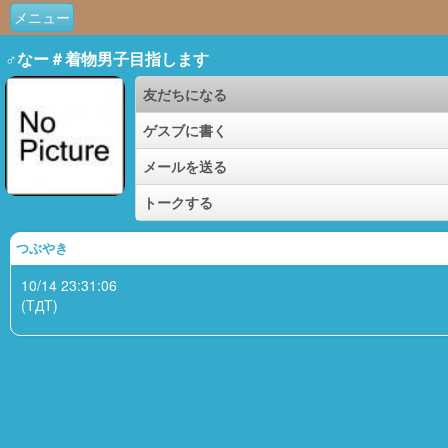
メニュー
♂なー＃着物男子目指します
友だちになる
ゲスブに書く
メールを送る
トークする
つぶやき
10/14 23:31:06
(TДT)