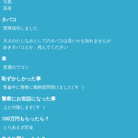
写真
温泉
タバコ
禁煙成功しました
大人のたしなみとしてのタバコは良いかも知れませんが
歩きタバコとか、死んでください
車
普通のワゴン
恥ずかしかった事
青姦中に警察に職務質問受けました(´∀｀)
警察にお世話になった事
上と付随します(´∀｀)
100万円もらったら？
とりあえず貯金