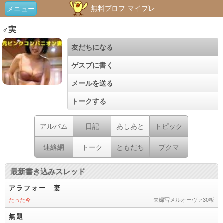
無料プロフ マイプレ
メニュー
♂実
友だちになる
ゲスブに書く
メールを送る
トークする
アルバム
日記
あしあと
トピック
連絡網
トーク
ともだち
ブクマ