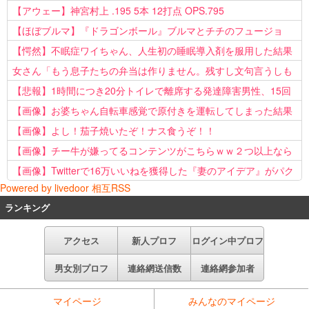
【アウェー】神宮村上 .195 5本 12打点 OPS.795
【ほぼブルマ】『ドラゴンボール』ブルマとチチのフュージョ
ン、クッソ可愛すぎるwwwwwww
【愕然】不眠症ワイちゃん、人生初の睡眠導入剤を服用した結果
ｗｗｗｗ
女さん「もう息子たちの弁当は作りません。残すし文句言うしも
う知らない！」
【悲報】1時間につき20分トイレで離席する発達障害男性、15回
以上転職を重ねてしまう
【画像】お婆ちゃん自転車感覚で原付きを運転してしまった結果
www
【画像】よし！茄子焼いたぞ！ナス食うぞ！！
【画像】チー牛が嫌ってるコンテンツがこちらｗｗ２つ以上なら
確定ｗｗ
【画像】Twitterで16万いいねを獲得した『妻のアイデア』がパク
Powered by livedoor 相互RSS
リで草www
ランキング
アクセス
新人プロフ
ログイン中プロフ
男女別プロフ
連絡網送信数
連絡網参加者
マイページ
みんなのマイページ