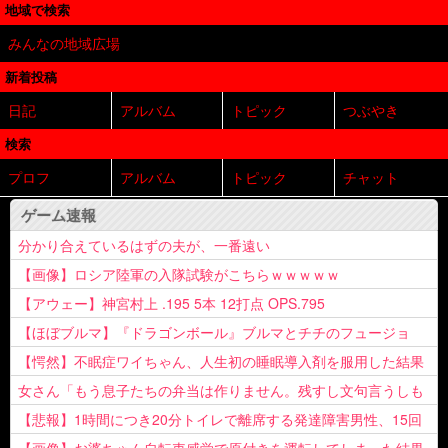
地域で検索
みんなの地域広場
新着投稿
日記
アルバム
トピック
つぶやき
検索
プロフ
アルバム
トピック
チャット
ゲーム速報
分かり合えているはずの夫が、一番遠い
【画像】ロシア陸軍の入隊試験がこちらｗｗｗｗｗ
【アウェー】神宮村上 .195 5本 12打点 OPS.795
【ほぼブルマ】『ドラゴンボール』ブルマとチチのフュージョ
ン、クッソ可愛すぎるwwwwwww
【愕然】不眠症ワイちゃん、人生初の睡眠導入剤を服用した結果
ｗｗｗｗ
女さん「もう息子たちの弁当は作りません。残すし文句言うしも
う知らない！」
【悲報】1時間につき20分トイレで離席する発達障害男性、15回
以上転職を重ねてしまう