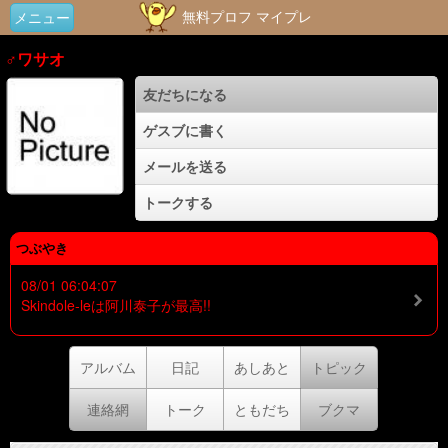
無料プロフ マイプレ
メニュー
♂ワサオ
友だちになる
ゲスブに書く
メールを送る
トークする
つぶやき
08/01 06:04:07
Skindole‐leは阿川泰子が最高!!
アルバム
日記
あしあと
トピック
連絡網
トーク
ともだち
ブクマ