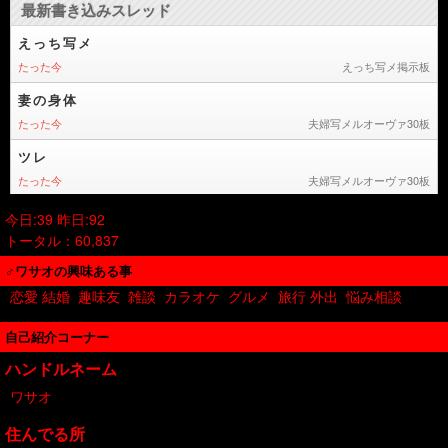
今日:39 昨日:92
トータル：60,837
♂ワサオの興味ある事
恋愛 結婚
趣味友
雑談
カラオケ
グルメ
旅行 外出
悩み相談
自己紹介コーナー
ハンドルネーム
ワサオ
住んでる所