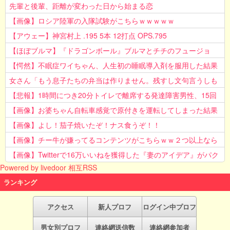
先輩と後輩、距離が変わった日から始まる恋
【画像】ロシア陸軍の入隊試験がこちらｗｗｗｗｗ
【アウェー】神宮村上 .195 5本 12打点 OPS.795
【ほぼブルマ】『ドラゴンボール』ブルマとチチのフュージョ
ン、クッソ可愛すぎるwwwwwww
【愕然】不眠症ワイちゃん、人生初の睡眠導入剤を服用した結果
ｗｗｗｗ
女さん「もう息子たちの弁当は作りません。残すし文句言うしも
う知らない！」
【悲報】1時間につき20分トイレで離席する発達障害男性、15回
以上転職を重ねてしまう
【画像】お婆ちゃん自転車感覚で原付きを運転してしまった結果
www
【画像】よし！茄子焼いたぞ！ナス食うぞ！！
【画像】チー牛が嫌ってるコンテンツがこちらｗｗ２つ以上なら
確定ｗｗ
【画像】Twitterで16万いいねを獲得した『妻のアイデア』がパク
Powered by livedoor 相互RSS
リで草www
ランキング
アクセス
新人プロフ
ログイン中プロフ
男女別プロフ
連絡網送信数
連絡網参加者