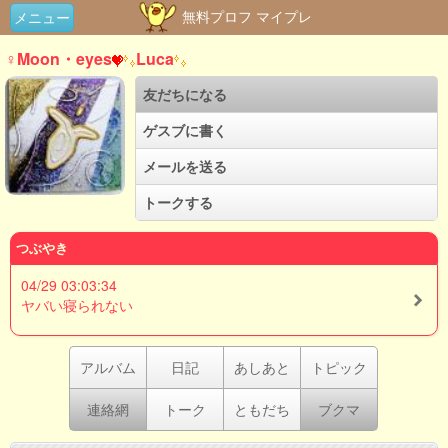
無料プロフ マイプレ
メニュー
♀Moon・eyes
Luca
友だちになる
ゲスブに書く
メールを送る
トークする
つぶやき
04/29 03:03:34
ヤバい寝られない
アルバム
日記
あしあと
トピック
連絡網
トーク
ともだち
ブクマ