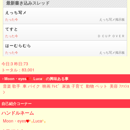
今日:3 昨日:73
トータル：83,001
♀Moon・eyes
Luca
の興味ある事
音楽 歌手
車 バイク
映画 ﾃﾚﾋﾞ
家族 子育て
動物 ペット
美容 ﾌｧｯｼｮ
ﾝ
自己紹介コーナー
ハンドルネーム
Moon・eyes
Luca