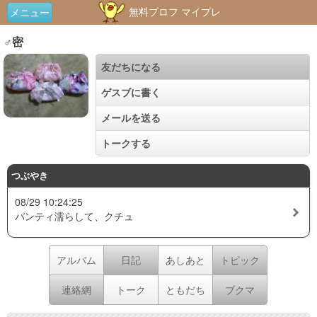
無料プロフ マイプレ
メニュー
♂密
友だちになる
ゲスブに書く
メールを送る
トークする
つぶやき
08/29 10:24:25
パンティ濡らして、クチュ
アルバム
日記
あしあと
トピック
連絡網
トーク
ともだち
ブクマ