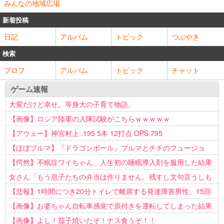
みんなの地域広場
新着投稿
日記
アルバム
トピック
つぶやき
検索
プロフ
アルバム
トピック
チャット
ゲーム速報
大変だけど幸せ。等身大の子育て物語。
【画像】ロシア陸軍の入隊試験がこちらｗｗｗｗｗ
【アウェー】神宮村上 .195 5本 12打点 OPS.795
【ほぼブルマ】『ドラゴンボール』ブルマとチチのフュージョ
ン、クッソ可愛すぎるwwwwwww
【愕然】不眠症ワイちゃん、人生初の睡眠導入剤を服用した結果
ｗｗｗｗ
女さん「もう息子たちの弁当は作りません。残すし文句言うしも
う知らない！」
【悲報】1時間につき20分トイレで離席する発達障害男性、15回
以上転職を重ねてしまう
【画像】お婆ちゃん自転車感覚で原付きを運転してしまった結果
www
【画像】よし！茄子焼いたぞ！ナス食うぞ！！