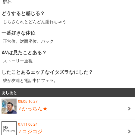
野外
どうすると感じる？
じらさられとどんどん濡れちゃう
一番好きな体位
正常位、対面座位、バック
AVは見たことある？
ストーリー重視
したことあるエッチなイタズラなにした？
彼が友達と電話中にフェラ。
あしあと
08/05 10:27
♂かっちん★
07/11 06:24
♂コジコジ