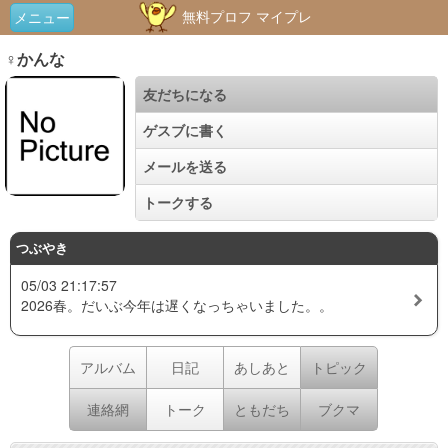
無料プロフ マイプレ
メニュー
♀かんな
友だちになる
ゲスブに書く
メールを送る
トークする
つぶやき
05/03 21:17:57
2026春。だいぶ今年は遅くなっちゃいました。。
アルバム
日記
あしあと
トピック
連絡網
トーク
ともだち
ブクマ