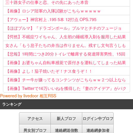
三十路女子の仕事と恋、その先にあった本音
【画像】ロシア陸軍の入隊試験がこちらｗｗｗｗｗ
【アウェー】神宮村上 .195 5本 12打点 OPS.795
【ほぼブルマ】『ドラゴンボール』ブルマとチチのフュージョ
ン、クッソ可愛すぎるwwwwwww
【愕然】不眠症ワイちゃん、人生初の睡眠導入剤を服用した結果
ｗｗｗｗ
女さん「もう息子たちの弁当は作りません。残すし文句言うしも
う知らない！」
【悲報】1時間につき20分トイレで離席する発達障害男性、15回
以上転職を重ねてしまう
【画像】お婆ちゃん自転車感覚で原付きを運転してしまった結果
www
【画像】よし！茄子焼いたぞ！ナス食うぞ！！
【画像】チー牛が嫌ってるコンテンツがこちらｗｗ２つ以上なら
確定ｗｗ
【画像】Twitterで16万いいねを獲得した『妻のアイデア』がパク
Powered by livedoor 相互RSS
リで草www
ランキング
アクセス
新人プロフ
ログイン中プロフ
男女別プロフ
連絡網送信数
連絡網参加者