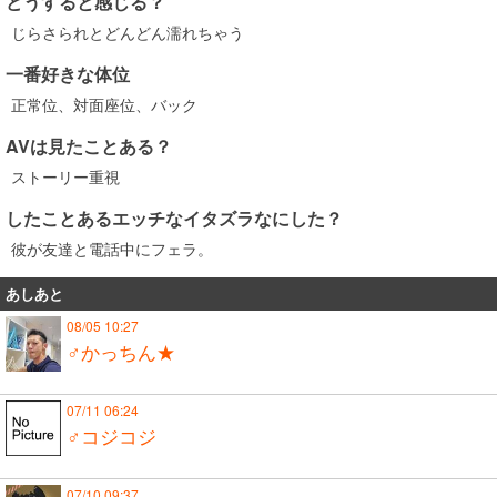
どうすると感じる？
じらさられとどんどん濡れちゃう
一番好きな体位
正常位、対面座位、バック
AVは見たことある？
ストーリー重視
したことあるエッチなイタズラなにした？
彼が友達と電話中にフェラ。
あしあと
08/05 10:27
♂かっちん★
07/11 06:24
♂コジコジ
07/10 09:37