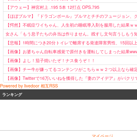
【アウェー】神宮村上 .195 5本 12打点 OPS.795
【ほぼブルマ】『ドラゴンボール』ブルマとチチのフュージョン、クッ
【愕然】不眠症ワイちゃん、人生初の睡眠導入剤を服用した結果ｗ
女さん「もう息子たちの弁当は作りません。残すし文句言うしもう
【悲報】1時間につき20分トイレで離席する発達障害男性、15回以
【画像】お婆ちゃん自転車感覚で原付きを運転してしまった結果ww
【画像】よし！茄子焼いたぞ！ナス食うぞ！！
【画像】チー牛が嫌ってるコンテンツがこちらｗｗ２つ以上なら確
【画像】Twitterで16万いいねを獲得した『妻のアイデア』がパクリ
Powered by livedoor 相互RSS
ランキング
マイページ