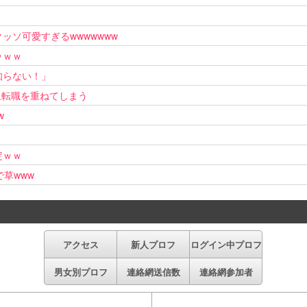
ソ可愛すぎるwwwwwww
ｗｗｗ
知らない！」
上転職を重ねてしまう
w
定ｗｗ
で草www
アクセス
新人プロフ
ログイン中プロフ
男女別プロフ
連絡網送信数
連絡網参加者