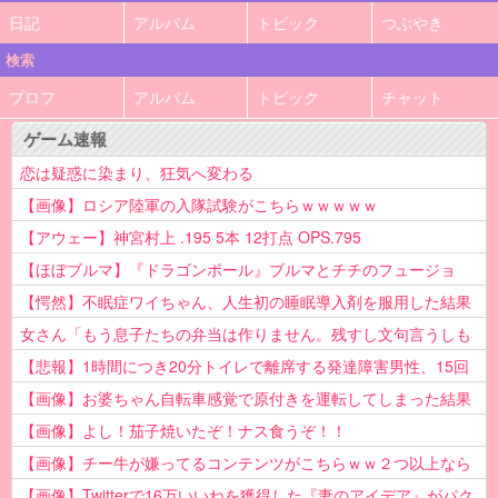
日記
アルバム
トピック
つぶやき
検索
プロフ
アルバム
トピック
チャット
ゲーム速報
恋は疑惑に染まり、狂気へ変わる
【画像】ロシア陸軍の入隊試験がこちらｗｗｗｗｗ
【アウェー】神宮村上 .195 5本 12打点 OPS.795
【ほぼブルマ】『ドラゴンボール』ブルマとチチのフュージョ
ン、クッソ可愛すぎるwwwwwww
【愕然】不眠症ワイちゃん、人生初の睡眠導入剤を服用した結果
ｗｗｗｗ
女さん「もう息子たちの弁当は作りません。残すし文句言うしも
う知らない！」
【悲報】1時間につき20分トイレで離席する発達障害男性、15回
以上転職を重ねてしまう
【画像】お婆ちゃん自転車感覚で原付きを運転してしまった結果
www
【画像】よし！茄子焼いたぞ！ナス食うぞ！！
【画像】チー牛が嫌ってるコンテンツがこちらｗｗ２つ以上なら
確定ｗｗ
【画像】Twitterで16万いいねを獲得した『妻のアイデア』がパク