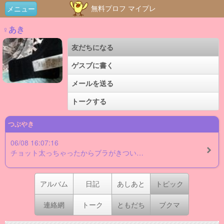
無料プロフ マイプレ
メニュー
♀あき
友だちになる
ゲスブに書く
メールを送る
トークする
つぶやき
06/08 16:07:16
チョット太っちゃったからブラがきつい…
アルバム
日記
あしあと
トピック
連絡網
トーク
ともだち
ブクマ