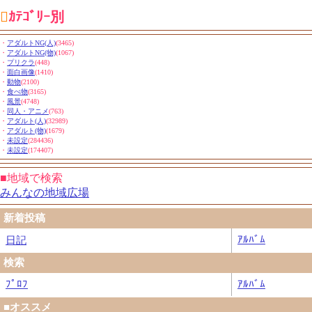

ｶﾃｺﾞﾘｰ別
・
アダルトNG(人)
(3465)
・
アダルトNG(物)
(1067)
・
プリクラ
(448)
・
面白画像
(1410)
・
動物
(2100)
・
食べ物
(3165)
・
風景
(4748)
・
同人・アニメ
(763)
・
アダルト(人)
(32989)
・
アダルト(物)
(1679)
・
未設定
(284436)
・
未設定
(174407)
■地域で検索
みんなの地域広場
新着投稿
ｱﾙﾊﾞﾑ
日記
検索
ﾌﾟﾛﾌ
ｱﾙﾊﾞﾑ
■オススメ