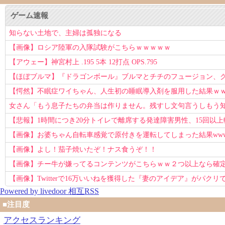
ゲーム速報
知らない土地で、主婦は孤独になる
【画像】ロシア陸軍の入隊試験がこちらｗｗｗｗｗ
【アウェー】神宮村上 .195 5本 12打点 OPS.795
【ほぼブルマ】『ドラゴンボール』ブルマとチチのフュージョン、クッ
【愕然】不眠症ワイちゃん、人生初の睡眠導入剤を服用した結果ｗ
女さん「もう息子たちの弁当は作りません。残すし文句言うしもう
【悲報】1時間につき20分トイレで離席する発達障害男性、15回以
【画像】お婆ちゃん自転車感覚で原付きを運転してしまった結果ww
【画像】よし！茄子焼いたぞ！ナス食うぞ！！
【画像】チー牛が嫌ってるコンテンツがこちらｗｗ２つ以上なら確
【画像】Twitterで16万いいねを獲得した『妻のアイデア』がパクリで
Powered by livedoor 相互RSS
■注目度
アクセスランキング