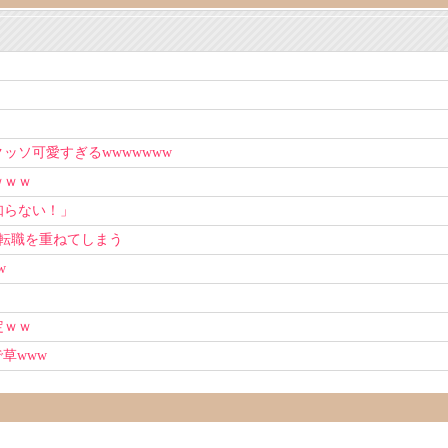
ソ可愛すぎるwwwwwww
ｗｗｗ
知らない！」
上転職を重ねてしまう
w
定ｗｗ
草www