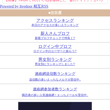
【画像】Twitterで16万いいねを獲得した『妻のアイデア』がパク
Powered by livedoor 相互RSS
リで草www
■注目度
アクセスランキング
本日のアクセスが多い人ランキング
新人さんプロフ
新着プロフチェックで仲良く!!
ログイン中プロフ
ログイン中のユーザーと絡もう!!
男女別ランキング
男女別にランキングしました!!
連絡網送信数ランキング
送信数の多いえっちなメルマガ受信中..
連絡網参加者数ランキング
購読者の多い人気連絡網！えっちメールを受信中..