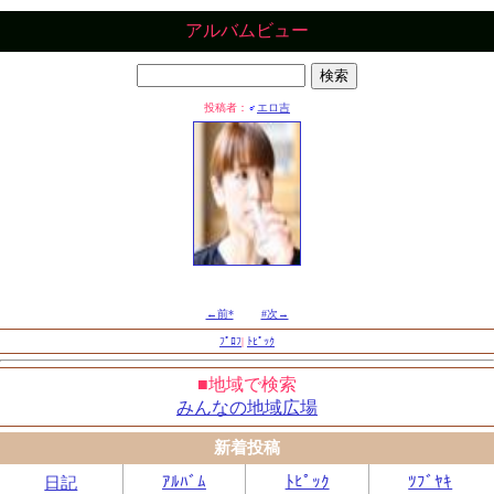
アルバムビュー
投稿者：
♂
エロ吉
←前*
#次→
ﾌﾟﾛﾌ
|
ﾄﾋﾟｯｸ
■地域で検索
みんなの地域広場
新着投稿
ｱﾙﾊﾞﾑ
ﾄﾋﾟｯｸ
ﾂﾌﾞﾔｷ
日記