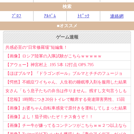
検索
ﾌﾟﾛﾌ
ｱﾙﾊﾞﾑ
ﾄﾋﾟｯｸ
連絡網
■オススメ
ゲーム速報
共感必至の“日常修羅場”短編集！
【画像】ロシア陸軍の入隊試験がこちらｗｗｗｗｗ
【アウェー】神宮村上 .195 5本 12打点 OPS.795
【ほぼブルマ】『ドラゴンボール』ブルマとチチのフュージョ
ン、クッソ可愛すぎるwwwwwww
【愕然】不眠症ワイちゃん、人生初の睡眠導入剤を服用した結果
ｗｗｗｗ
女さん「もう息子たちの弁当は作りません。残すし文句言うしも
う知らない！」
【悲報】1時間につき20分トイレで離席する発達障害男性、15回
以上転職を重ねてしまう
【画像】お婆ちゃん自転車感覚で原付きを運転してしまった結果
www
【画像】よし！茄子焼いたぞ！ナス食うぞ！！
【画像】チー牛が嫌ってるコンテンツがこちらｗｗ２つ以上なら
確定ｗｗ