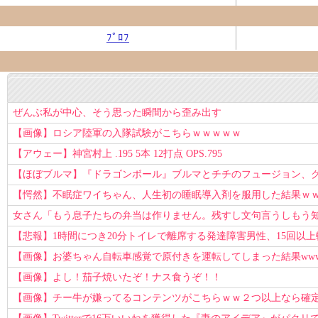
ﾌﾟﾛﾌ
ぜんぶ私が中心、そう思った瞬間から歪み出す
【画像】ロシア陸軍の入隊試験がこちらｗｗｗｗｗ
【アウェー】神宮村上 .195 5本 12打点 OPS.795
【ほぼブルマ】『ドラゴンボール』ブルマとチチのフュージョン、クッ
【愕然】不眠症ワイちゃん、人生初の睡眠導入剤を服用した結果ｗ
女さん「もう息子たちの弁当は作りません。残すし文句言うしもう
【悲報】1時間につき20分トイレで離席する発達障害男性、15回以
【画像】お婆ちゃん自転車感覚で原付きを運転してしまった結果ww
【画像】よし！茄子焼いたぞ！ナス食うぞ！！
【画像】チー牛が嫌ってるコンテンツがこちらｗｗ２つ以上なら確