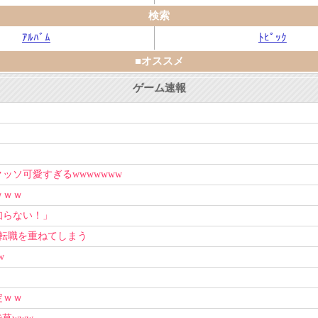
検索
ｱﾙﾊﾞﾑ
ﾄﾋﾟｯｸ
■オススメ
ゲーム速報
ソ可愛すぎるwwwwwww
ｗｗｗ
知らない！」
上転職を重ねてしまう
w
定ｗｗ