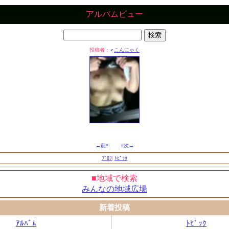
アルバムビュー
投稿者：
♂
こんにゃく
←前*
#次→
ﾌﾟﾛﾌ
|
ﾄﾋﾟｯｸ
■地域で検索
みんなの地域広場
新着投稿
ｱﾙﾊﾞﾑ
ﾄﾋﾟｯｸ