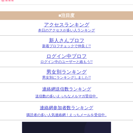
草www
■注目度
アクセスランキング
本日のアクセスが多い人ランキング
新人さんプロフ
新着プロフチェックで仲良く!!
ログイン中プロフ
ログイン中のユーザーと絡もう!!
男女別ランキング
男女別にランキングしました!!
連絡網送信数ランキング
送信数の多いえっちなメルマガ受信中..
連絡網参加者数ランキング
購読者の多い人気連絡網！えっちメールを受信中..