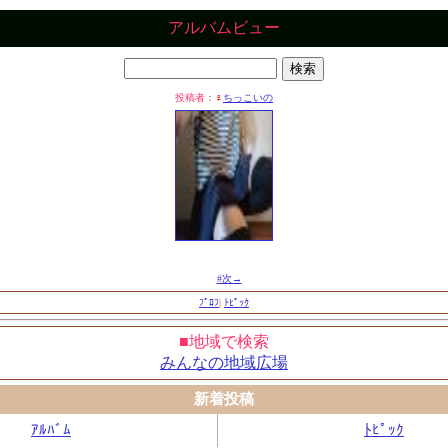
アルバムビュー
投稿者：
♀
ちっこいの
#次→
ﾌﾟﾛﾌ
|
ﾄﾋﾟｯｸ
■地域で検索
みんなの地域広場
新着投稿
ｱﾙﾊﾞﾑ
ﾄﾋﾟｯｸ