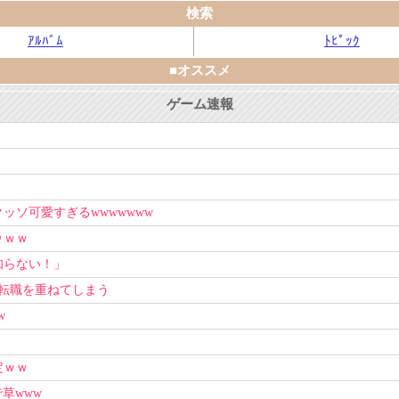
検索
ｱﾙﾊﾞﾑ
ﾄﾋﾟｯｸ
■オススメ
ゲーム速報
ソ可愛すぎるwwwwwww
ｗｗｗ
知らない！」
上転職を重ねてしまう
w
定ｗｗ
草www