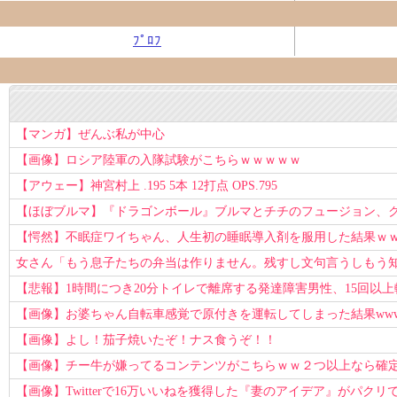
ﾌﾟﾛﾌ
【マンガ】ぜんぶ私が中心
【画像】ロシア陸軍の入隊試験がこちらｗｗｗｗｗ
【アウェー】神宮村上 .195 5本 12打点 OPS.795
【ほぼブルマ】『ドラゴンボール』ブルマとチチのフュージョン、クッ
【愕然】不眠症ワイちゃん、人生初の睡眠導入剤を服用した結果ｗ
女さん「もう息子たちの弁当は作りません。残すし文句言うしもう
【悲報】1時間につき20分トイレで離席する発達障害男性、15回以
【画像】お婆ちゃん自転車感覚で原付きを運転してしまった結果ww
【画像】よし！茄子焼いたぞ！ナス食うぞ！！
【画像】チー牛が嫌ってるコンテンツがこちらｗｗ２つ以上なら確
【画像】Twitterで16万いいねを獲得した『妻のアイデア』がパクリで