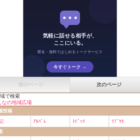
気軽に話せる相手が、
ここにいる。
匿名・無料ではじめるトークサービス
今すぐトーク →
前のページ
次のページ
地域で検索
んなの地域広場
着投稿
記
ｱﾙﾊﾞﾑ
ﾄﾋﾟｯｸ
ﾂﾌﾞﾔｷ
索