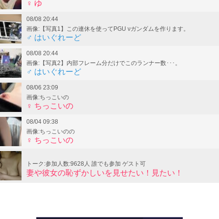
♀ ゆ
08/08 20:44
画像:【写真1】この連休を使ってPGU νガンダムを作ります。
♂ はいぐれーど
08/08 20:44
画像:【写真2】内部フレーム分だけでこのランナー数･･･。
♂ はいぐれーど
08/06 23:09
画像:ちっこいの
♀ ちっこいの
08/04 09:38
画像:ちっこいのの
♀ ちっこいの