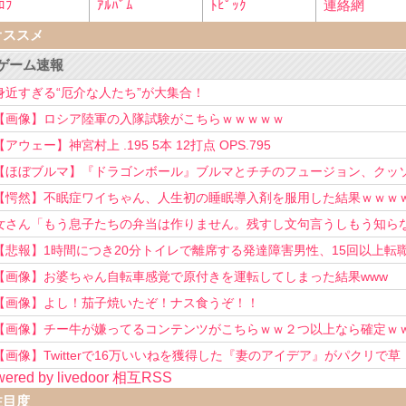
ﾛﾌ
ｱﾙﾊﾞﾑ
ﾄﾋﾟｯｸ
連絡網
オススメ
ゲーム速報
身近すぎる“厄介な人たち”が大集合！
【画像】ロシア陸軍の入隊試験がこちらｗｗｗｗｗ
【アウェー】神宮村上 .195 5本 12打点 OPS.795
【ほぼブルマ】『ドラゴンボール』ブルマとチチのフュージョン、クッ
可愛すぎるwwwwwww
【愕然】不眠症ワイちゃん、人生初の睡眠導入剤を服用した結果ｗｗｗ
女さん「もう息子たちの弁当は作りません。残すし文句言うしもう知ら
い！」
【悲報】1時間につき20分トイレで離席する発達障害男性、15回以上転
を重ねてしまう
【画像】お婆ちゃん自転車感覚で原付きを運転してしまった結果www
【画像】よし！茄子焼いたぞ！ナス食うぞ！！
【画像】チー牛が嫌ってるコンテンツがこちらｗｗ２つ以上なら確定ｗ
【画像】Twitterで16万いいねを獲得した『妻のアイデア』がパクリで草
ered by livedoor 相互RSS
www
注目度