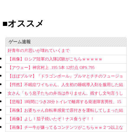
■オススメ
ゲーム速報
好青年の片思いが壊れていくまで
【画像】ロシア陸軍の入隊試験がこちらｗｗｗｗｗ
【アウェー】神宮村上 .195 5本 12打点 OPS.795
【ほぼブルマ】『ドラゴンボール』ブルマとチチのフュージョ
ン、クッソ可愛すぎるwwwwwww
【愕然】不眠症ワイちゃん、人生初の睡眠導入剤を服用した結
果ｗｗｗｗ
女さん「もう息子たちの弁当は作りません。残すし文句言うし
もう知らない！」
【悲報】1時間につき20分トイレで離席する発達障害男性、15
回以上転職を重ねてしまう
【画像】お婆ちゃん自転車感覚で原付きを運転してしまった結
果www
【画像】よし！茄子焼いたぞ！ナス食うぞ！！
【画像】チー牛が嫌ってるコンテンツがこちらｗｗ２つ以上な