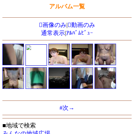
アルバム一覧
画像のみ
|
動画のみ
通常表示
|
ｱﾙﾊﾞﾑﾋﾞｭｰ
#次→
■地域で検索
みんなの地域広場