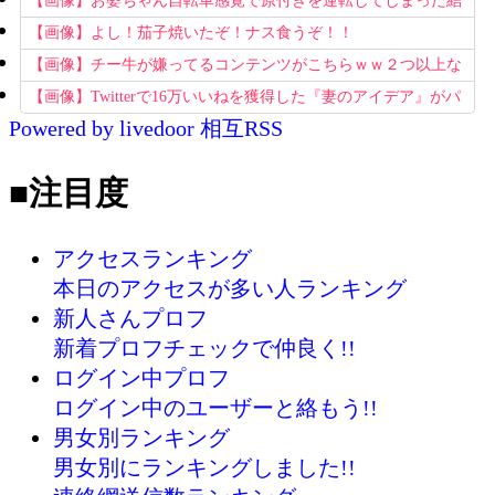
【画像】お婆ちゃん自転車感覚で原付きを運転してしまった結
果www
【画像】よし！茄子焼いたぞ！ナス食うぞ！！
【画像】チー牛が嫌ってるコンテンツがこちらｗｗ２つ以上な
ら確定ｗｗ
【画像】Twitterで16万いいねを獲得した『妻のアイデア』がパ
Powered by livedoor 相互RSS
クリで草www
■注目度
アクセスランキング
本日のアクセスが多い人ランキング
新人さんプロフ
新着プロフチェックで仲良く!!
ログイン中プロフ
ログイン中のユーザーと絡もう!!
男女別ランキング
男女別にランキングしました!!