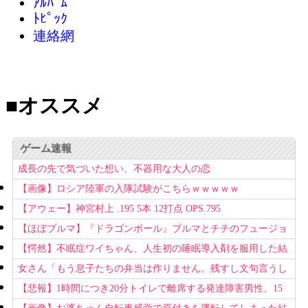
ｱﾙﾊﾞﾑ
ﾄﾋﾟｯｸ
連絡網
■オススメ
ゲーム速報
成長の先で気づいた想い、不器用な大人の恋
【画像】ロシア陸軍の入隊試験がこちらｗｗｗｗｗ
【アウェー】神宮村上 .195 5本 12打点 OPS.795
【ほぼブルマ】『ドラゴンボール』ブルマとチチのフュージョ
ン、クッソ可愛すぎるwwwwwww
【愕然】不眠症ワイちゃん、人生初の睡眠導入剤を服用した結
果ｗｗｗｗ
女さん「もう息子たちの弁当は作りません。残すし文句言うし
もう知らない！」
【悲報】1時間につき20分トイレで離席する発達障害男性、15
回以上転職を重ねてしまう