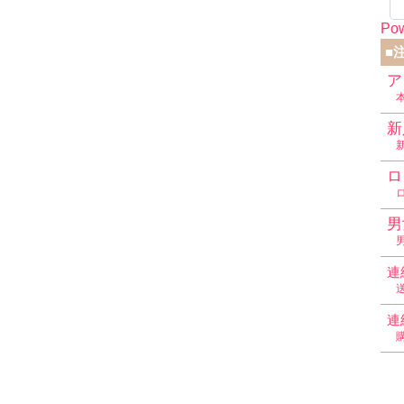
Pow
■
ア
新
ロ
男
連
連