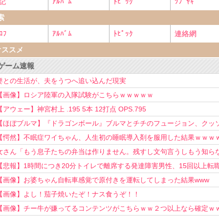
記
ｱﾙﾊﾞﾑ
ﾄﾋﾟｯｸ
ﾂﾌﾞﾔｷ
索
ﾛﾌ
ｱﾙﾊﾞﾑ
ﾄﾋﾟｯｸ
連絡網
オススメ
ゲーム速報
妻との生活が、夫をうつへ追い込んだ現実
【画像】ロシア陸軍の入隊試験がこちらｗｗｗｗｗ
【アウェー】神宮村上 .195 5本 12打点 OPS.795
【ほぼブルマ】『ドラゴンボール』ブルマとチチのフュージョン、クッ
可愛すぎるwwwwwww
【愕然】不眠症ワイちゃん、人生初の睡眠導入剤を服用した結果ｗｗｗ
女さん「もう息子たちの弁当は作りません。残すし文句言うしもう知ら
い！」
【悲報】1時間につき20分トイレで離席する発達障害男性、15回以上転
を重ねてしまう
【画像】お婆ちゃん自転車感覚で原付きを運転してしまった結果www
【画像】よし！茄子焼いたぞ！ナス食うぞ！！
【画像】チー牛が嫌ってるコンテンツがこちらｗｗ２つ以上なら確定ｗ