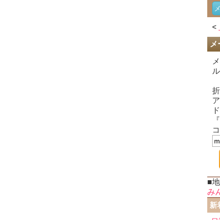
<
メ
メ
ル
折
ア
ド
『
コ
■
み
新