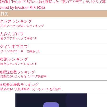
【画像】Twitterで16万いいねを獲得した『妻のアイデア』がパクリで草
ered by livedoor 相互RSS
www
注目度
クセスランキング
本日のアクセスが多い人ランキング
人さんプロフ
新着プロフチェックで仲良く!!
グイン中プロフ
ログイン中のユーザーと絡もう!!
女別ランキング
男女別にランキングしました!!
絡網送信数ランキング
送信数の多いえっちなメルマガ受信中..
絡網参加者数ランキング
購読者の多い人気連絡網！えっちメールを受信中..