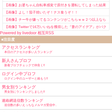
以上転職を重ねてしまう
【画像】お婆ちゃん自転車感覚で原付きを運転してしまった結果
www
【画像】よし！茄子焼いたぞ！ナス食うぞ！！
【画像】チー牛が嫌ってるコンテンツがこちらｗｗ２つ以上なら
確定ｗｗ
【画像】Twitterで16万いいねを獲得した『妻のアイデア』がパク
Powered by livedoor 相互RSS
リで草www
■注目度
アクセスランキング
本日のアクセスが多い人ランキング
新人さんプロフ
新着プロフチェックで仲良く!!
ログイン中プロフ
ログイン中のユーザーと絡もう!!
男女別ランキング
男女別にランキングしました!!
連絡網送信数ランキング
送信数の多いえっちなメルマガ受信中..