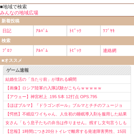
■地域で検索
みんなの地域広場
新着投稿
日記
ｱﾙﾊﾞﾑ
ﾄﾋﾟｯｸ
ﾂﾌﾞﾔｷ
検索
ﾌﾟﾛﾌ
ｱﾙﾊﾞﾑ
ﾄﾋﾟｯｸ
連絡網
■オススメ
ゲーム速報
結婚生活の「当たり前」が壊れる瞬間
【画像】ロシア陸軍の入隊試験がこちらｗｗｗｗｗ
【アウェー】神宮村上 .195 5本 12打点 OPS.795
【ほぼブルマ】『ドラゴンボール』ブルマとチチのフュージョ
ン、クッソ可愛すぎるwwwwwww
【愕然】不眠症ワイちゃん、人生初の睡眠導入剤を服用した結果
ｗｗｗｗ
女さん「もう息子たちの弁当は作りません。残すし文句言うしも
う知らない！」
【悲報】1時間につき20分トイレで離席する発達障害男性、15回