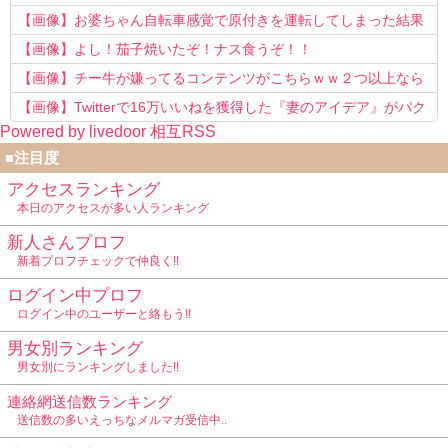
以上転職を重ねてしまう
【画像】お婆ちゃん自転車感覚で原付きを運転してしまった結果
www
【画像】よし！茄子焼いたぞ！ナス食うぞ！！
【画像】チー牛が嫌ってるコンテンツがこちらｗｗ２つ以上なら
確定ｗｗ
【画像】Twitterで16万いいねを獲得した『妻のアイデア』がパク
Powered by livedoor 相互RSS
リで草www
■注目度
アクセスランキング
本日のアクセスが多い人ランキング
新人さんプロフ
新着プロフチェックで仲良く!!
ログイン中プロフ
ログイン中のユーザーと絡もう!!
男女別ランキング
男女別にランキングしました!!
連絡網送信数ランキング
送信数の多いえっちなメルマガ受信中..