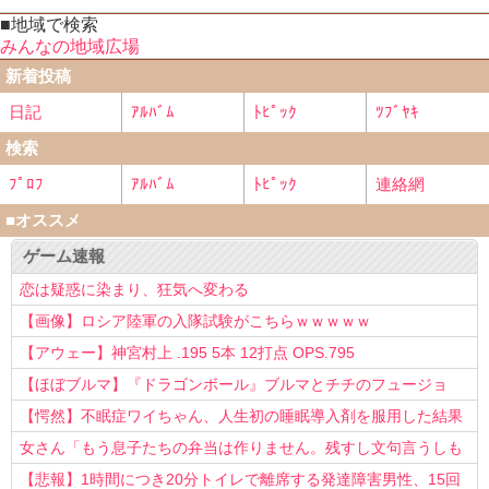
■地域で検索
みんなの地域広場
新着投稿
日記
ｱﾙﾊﾞﾑ
ﾄﾋﾟｯｸ
ﾂﾌﾞﾔｷ
検索
ﾌﾟﾛﾌ
ｱﾙﾊﾞﾑ
ﾄﾋﾟｯｸ
連絡網
■オススメ
ゲーム速報
恋は疑惑に染まり、狂気へ変わる
【画像】ロシア陸軍の入隊試験がこちらｗｗｗｗｗ
【アウェー】神宮村上 .195 5本 12打点 OPS.795
【ほぼブルマ】『ドラゴンボール』ブルマとチチのフュージョ
ン、クッソ可愛すぎるwwwwwww
【愕然】不眠症ワイちゃん、人生初の睡眠導入剤を服用した結果
ｗｗｗｗ
女さん「もう息子たちの弁当は作りません。残すし文句言うしも
う知らない！」
【悲報】1時間につき20分トイレで離席する発達障害男性、15回