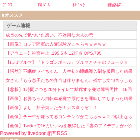
ﾌﾟﾛﾌ
ｱﾙﾊﾞﾑ
ﾄﾋﾟｯｸ
連絡網
■オススメ
ゲーム速報
成長の先で気づいた想い、不器用な大人の恋
【画像】ロシア陸軍の入隊試験がこちらｗｗｗｗｗ
【アウェー】神宮村上 .195 5本 12打点 OPS.795
【ほぼブルマ】『ドラゴンボール』ブルマとチチのフュージョ
ン、クッソ可愛すぎるwwwwwww
【愕然】不眠症ワイちゃん、人生初の睡眠導入剤を服用した結果
ｗｗｗｗ
女さん「もう息子たちの弁当は作りません。残すし文句言うしも
う知らない！」
【悲報】1時間につき20分トイレで離席する発達障害男性、15回
以上転職を重ねてしまう
【画像】お婆ちゃん自転車感覚で原付きを運転してしまった結果
www
【画像】よし！茄子焼いたぞ！ナス食うぞ！！
【画像】チー牛が嫌ってるコンテンツがこちらｗｗ２つ以上なら
確定ｗｗ
【画像】Twitterで16万いいねを獲得した『妻のアイデア』がパク
Powered by livedoor 相互RSS
リで草www