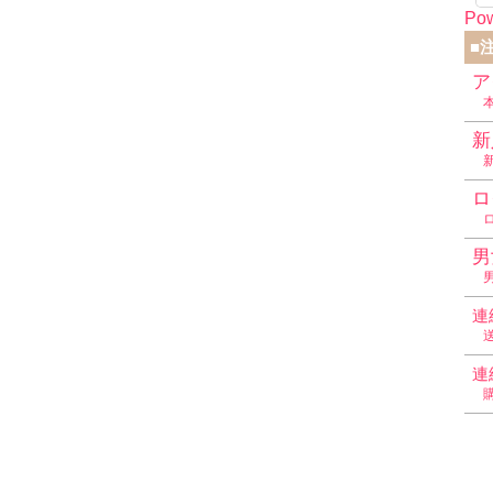
Pow
■
ア
新
ロ
男
連
連