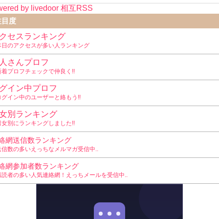
ered by livedoor 相互RSS
www
注目度
クセスランキング
本日のアクセスが多い人ランキング
人さんプロフ
新着プロフチェックで仲良く!!
グイン中プロフ
ログイン中のユーザーと絡もう!!
女別ランキング
男女別にランキングしました!!
絡網送信数ランキング
送信数の多いえっちなメルマガ受信中..
絡網参加者数ランキング
購読者の多い人気連絡網！えっちメールを受信中..