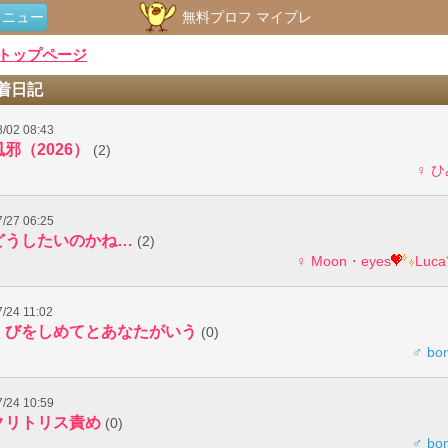
メニュー
無料プロフ マイプレ
トップページ
着日記
8/02 08:43
風邪（2026）
(2)
♀ 
7/27 06:25
どうしたいのかね…
(2)
♀ Moon・eyes
Luca
7/24 11:02
くびをしめてとあなたがいう
(0)
♂ bo
7/24 10:59
クリトリス責め
(0)
♂ bo