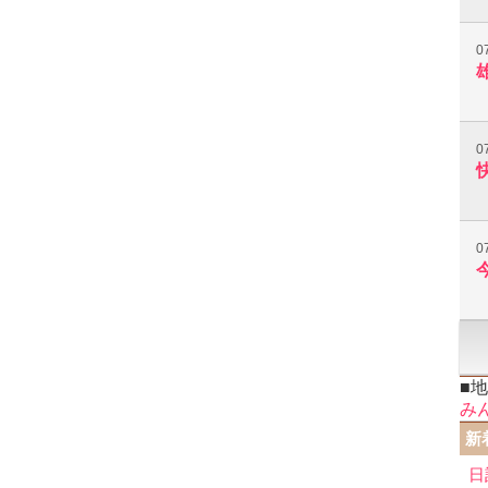
0
0
0
■
み
新
日