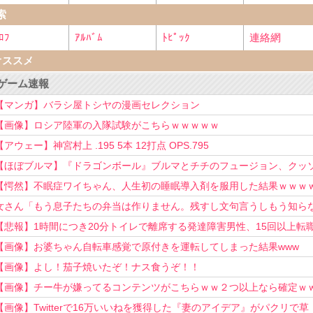
索
ﾛﾌ
ｱﾙﾊﾞﾑ
ﾄﾋﾟｯｸ
連絡網
オススメ
ゲーム速報
【マンガ】バラシ屋トシヤの漫画セレクション
【画像】ロシア陸軍の入隊試験がこちらｗｗｗｗｗ
【アウェー】神宮村上 .195 5本 12打点 OPS.795
【ほぼブルマ】『ドラゴンボール』ブルマとチチのフュージョン、クッ
可愛すぎるwwwwwww
【愕然】不眠症ワイちゃん、人生初の睡眠導入剤を服用した結果ｗｗｗ
女さん「もう息子たちの弁当は作りません。残すし文句言うしもう知ら
い！」
【悲報】1時間につき20分トイレで離席する発達障害男性、15回以上転
を重ねてしまう
【画像】お婆ちゃん自転車感覚で原付きを運転してしまった結果www
【画像】よし！茄子焼いたぞ！ナス食うぞ！！
【画像】チー牛が嫌ってるコンテンツがこちらｗｗ２つ以上なら確定ｗ
【画像】Twitterで16万いいねを獲得した『妻のアイデア』がパクリで草