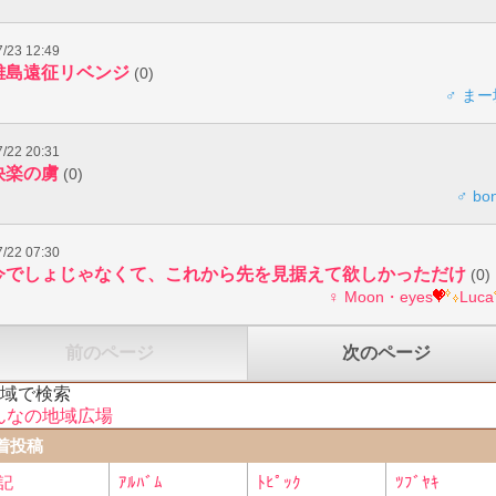
7/23 12:49
雄島遠征リベンジ
(0)
♂ まー
7/22 20:31
快楽の虜
(0)
♂ bo
7/22 07:30
今でしょじゃなくて、これから先を見据えて欲しかっただけ
(0)
♀ Moon・eyes
Luca
前のページ
次のページ
地域で検索
んなの地域広場
着投稿
記
ｱﾙﾊﾞﾑ
ﾄﾋﾟｯｸ
ﾂﾌﾞﾔｷ