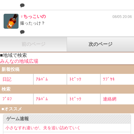
♀ちっこいの
08/05 20:06
撮ったっけ？
前のページ
次のページ
■地域で検索
みんなの地域広場
新着投稿
日記
ｱﾙﾊﾞﾑ
ﾄﾋﾟｯｸ
ﾂﾌﾞﾔｷ
検索
ﾌﾟﾛﾌ
ｱﾙﾊﾞﾑ
ﾄﾋﾟｯｸ
連絡網
■オススメ
ゲーム速報
小さなすれ違いが、夫を追い詰めていく