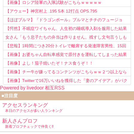
【画像】ロシア陸軍の入隊試験がこちらｗｗｗｗｗ
【アウェー】神宮村上 .195 5本 12打点 OPS.795
【ほぼブルマ】『ドラゴンボール』ブルマとチチのフュージョ
ン、クッソ可愛すぎるwwwwwww
【愕然】不眠症ワイちゃん、人生初の睡眠導入剤を服用した結果
ｗｗｗｗ
女さん「もう息子たちの弁当は作りません。残すし文句言うしも
う知らない！」
【悲報】1時間につき20分トイレで離席する発達障害男性、15回
以上転職を重ねてしまう
【画像】お婆ちゃん自転車感覚で原付きを運転してしまった結果
www
【画像】よし！茄子焼いたぞ！ナス食うぞ！！
【画像】チー牛が嫌ってるコンテンツがこちらｗｗ２つ以上なら
確定ｗｗ
【画像】Twitterで16万いいねを獲得した『妻のアイデア』がパク
Powered by livedoor 相互RSS
リで草www
■注目度
アクセスランキング
本日のアクセスが多い人ランキング
新人さんプロフ
新着プロフチェックで仲良く!!