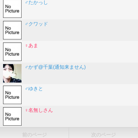
♂たかっし
♂クワッド
♀あま
♂かず@千葉(通知来ません)
♂ゆきと
♀名無しさん
前のページ
次のページ