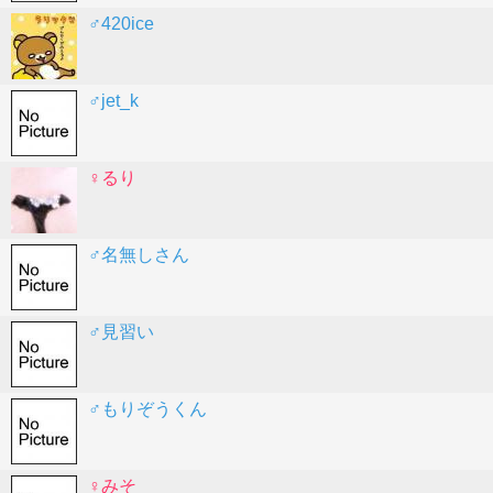
♂420ice
♂jet_k
♀るり
♂名無しさん
♂見習い
♂もりぞうくん
♀みそ