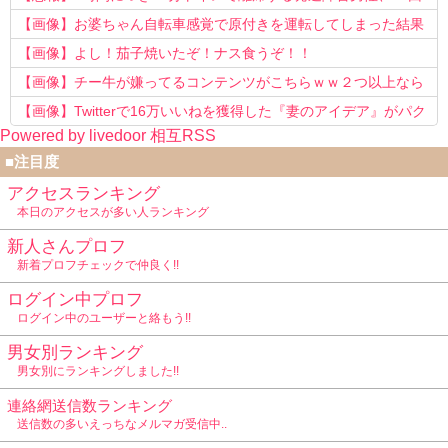
以上転職を重ねてしまう
【画像】お婆ちゃん自転車感覚で原付きを運転してしまった結果
www
【画像】よし！茄子焼いたぞ！ナス食うぞ！！
【画像】チー牛が嫌ってるコンテンツがこちらｗｗ２つ以上なら
確定ｗｗ
【画像】Twitterで16万いいねを獲得した『妻のアイデア』がパク
Powered by livedoor 相互RSS
リで草www
■注目度
アクセスランキング
本日のアクセスが多い人ランキング
新人さんプロフ
新着プロフチェックで仲良く!!
ログイン中プロフ
ログイン中のユーザーと絡もう!!
男女別ランキング
男女別にランキングしました!!
連絡網送信数ランキング
送信数の多いえっちなメルマガ受信中..