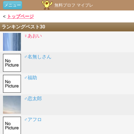
メニュー
無料プロフ マイプレ
<
トップページ
ランキングベスト30
♀あおい
♂名無しさん
♂福助
♂恋太郎
♂アフロ