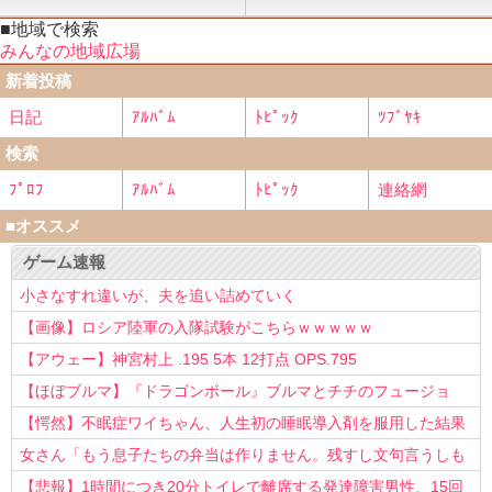
■地域で検索
みんなの地域広場
新着投稿
日記
ｱﾙﾊﾞﾑ
ﾄﾋﾟｯｸ
ﾂﾌﾞﾔｷ
検索
ﾌﾟﾛﾌ
ｱﾙﾊﾞﾑ
ﾄﾋﾟｯｸ
連絡網
■オススメ
ゲーム速報
小さなすれ違いが、夫を追い詰めていく
【画像】ロシア陸軍の入隊試験がこちらｗｗｗｗｗ
【アウェー】神宮村上 .195 5本 12打点 OPS.795
【ほぼブルマ】『ドラゴンボール』ブルマとチチのフュージョ
ン、クッソ可愛すぎるwwwwwww
【愕然】不眠症ワイちゃん、人生初の睡眠導入剤を服用した結果
ｗｗｗｗ
女さん「もう息子たちの弁当は作りません。残すし文句言うしも
う知らない！」
【悲報】1時間につき20分トイレで離席する発達障害男性、15回