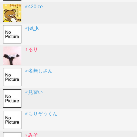
♂420ice
♂jet_k
♀るり
♂名無しさん
♂見習い
♂もりぞうくん
♀みそ