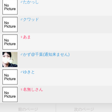
♂たかっし
♂クワッド
♀あま
♂かず@千葉(通知来ません)
♂ゆきと
♀名無しさん
前のページ
次のページ