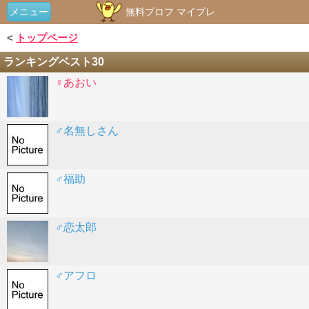
メニュー
無料プロフ マイプレ
<
トップページ
ランキングベスト30
♀あおい
♂名無しさん
♂福助
♂恋太郎
♂アフロ