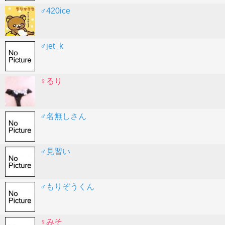
♂420ice
♂jet_k
♀るり
♂名無しさん
♂見習い
♂もりぞうくん
♀みそ