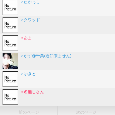
♂たかっし
♂クワッド
♀あま
♂かず@千葉(通知来ません)
♂ゆきと
♀名無しさん
前のページ
次のページ