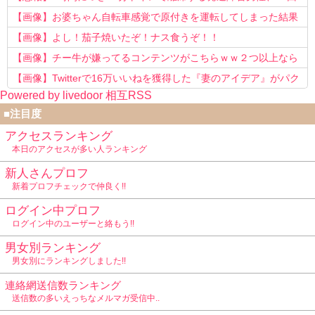
以上転職を重ねてしまう
【画像】お婆ちゃん自転車感覚で原付きを運転してしまった結果
www
【画像】よし！茄子焼いたぞ！ナス食うぞ！！
【画像】チー牛が嫌ってるコンテンツがこちらｗｗ２つ以上なら
確定ｗｗ
【画像】Twitterで16万いいねを獲得した『妻のアイデア』がパク
Powered by livedoor 相互RSS
リで草www
■注目度
アクセスランキング
本日のアクセスが多い人ランキング
新人さんプロフ
新着プロフチェックで仲良く!!
ログイン中プロフ
ログイン中のユーザーと絡もう!!
男女別ランキング
男女別にランキングしました!!
連絡網送信数ランキング
送信数の多いえっちなメルマガ受信中..