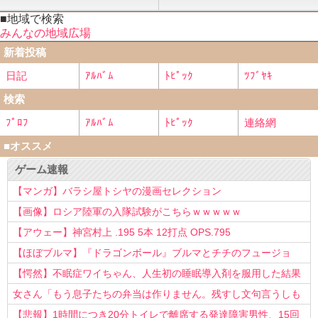
■地域で検索
みんなの地域広場
新着投稿
日記
ｱﾙﾊﾞﾑ
ﾄﾋﾟｯｸ
ﾂﾌﾞﾔｷ
検索
ﾌﾟﾛﾌ
ｱﾙﾊﾞﾑ
ﾄﾋﾟｯｸ
連絡網
■オススメ
ゲーム速報
【マンガ】バラシ屋トシヤの漫画セレクション
【画像】ロシア陸軍の入隊試験がこちらｗｗｗｗｗ
【アウェー】神宮村上 .195 5本 12打点 OPS.795
【ほぼブルマ】『ドラゴンボール』ブルマとチチのフュージョ
ン、クッソ可愛すぎるwwwwwww
【愕然】不眠症ワイちゃん、人生初の睡眠導入剤を服用した結果
ｗｗｗｗ
女さん「もう息子たちの弁当は作りません。残すし文句言うしも
う知らない！」
【悲報】1時間につき20分トイレで離席する発達障害男性、15回