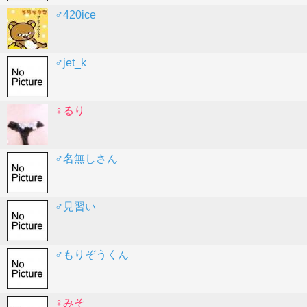
♂420ice
♂jet_k
♀るり
♂名無しさん
♂見習い
♂もりぞうくん
♀みそ