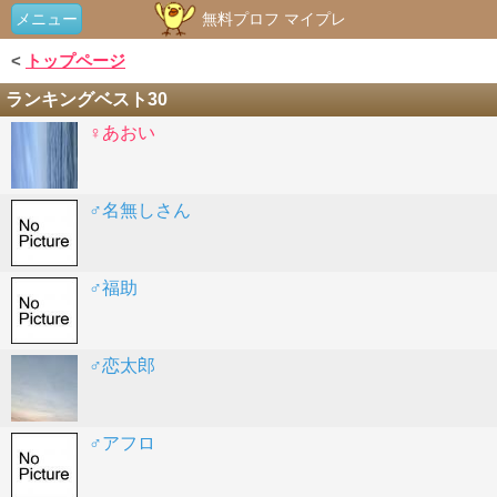
メニュー
無料プロフ マイプレ
<
トップページ
ランキングベスト30
♀あおい
♂名無しさん
♂福助
♂恋太郎
♂アフロ