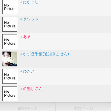
♂たかっし
♂クワッド
♀あま
♂かず@千葉(通知来ません)
♂ゆきと
♀名無しさん
前のページ
次のページ