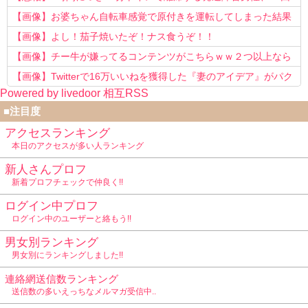
以上転職を重ねてしまう
【画像】お婆ちゃん自転車感覚で原付きを運転してしまった結果
www
【画像】よし！茄子焼いたぞ！ナス食うぞ！！
【画像】チー牛が嫌ってるコンテンツがこちらｗｗ２つ以上なら
確定ｗｗ
【画像】Twitterで16万いいねを獲得した『妻のアイデア』がパク
Powered by livedoor 相互RSS
リで草www
■注目度
アクセスランキング
本日のアクセスが多い人ランキング
新人さんプロフ
新着プロフチェックで仲良く!!
ログイン中プロフ
ログイン中のユーザーと絡もう!!
男女別ランキング
男女別にランキングしました!!
連絡網送信数ランキング
送信数の多いえっちなメルマガ受信中..