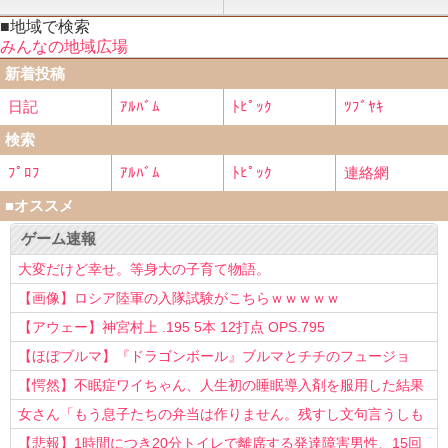
■地域で検索
みんなの地域広場
新着投稿
日記
ｱﾙﾊﾞﾑ
ﾄﾋﾟｯｸ
ﾂﾌﾞﾔｷ
検索
ﾌﾟﾛﾌ
ｱﾙﾊﾞﾑ
ﾄﾋﾟｯｸ
連絡網
■オススメ
ゲーム速報
大変だけど幸せ。等身大の子育て物語。
【画像】ロシア陸軍の入隊試験がこちらｗｗｗｗｗ
【アウェー】神宮村上 .195 5本 12打点 OPS.795
【ほぼブルマ】『ドラゴンボール』ブルマとチチのフュージョ
ン、クッソ可愛すぎるwwwwwww
【愕然】不眠症ワイちゃん、人生初の睡眠導入剤を服用した結果
ｗｗｗｗ
女さん「もう息子たちの弁当は作りません。残すし文句言うしも
う知らない！」
【悲報】1時間につき20分トイレで離席する発達障害男性、15回