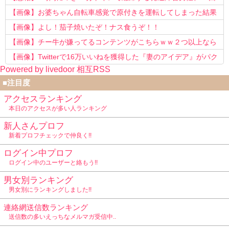
以上転職を重ねてしまう
【画像】お婆ちゃん自転車感覚で原付きを運転してしまった結果
www
【画像】よし！茄子焼いたぞ！ナス食うぞ！！
【画像】チー牛が嫌ってるコンテンツがこちらｗｗ２つ以上なら
確定ｗｗ
【画像】Twitterで16万いいねを獲得した『妻のアイデア』がパク
Powered by livedoor 相互RSS
リで草www
■注目度
アクセスランキング
本日のアクセスが多い人ランキング
新人さんプロフ
新着プロフチェックで仲良く!!
ログイン中プロフ
ログイン中のユーザーと絡もう!!
男女別ランキング
男女別にランキングしました!!
連絡網送信数ランキング
送信数の多いえっちなメルマガ受信中..