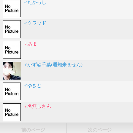
♂たかっし
♂クワッド
♀あま
♂かず@千葉(通知来ません)
♂ゆきと
♀名無しさん
前のページ
次のページ