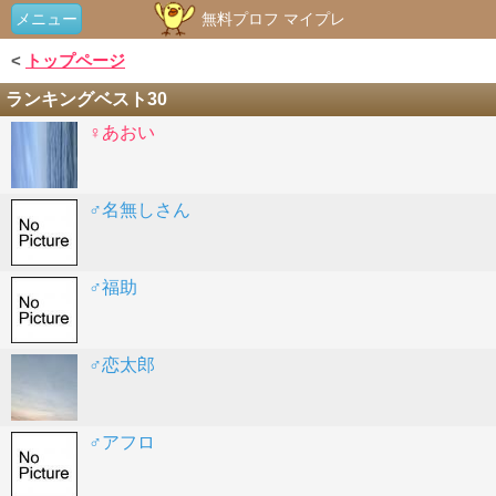
メニュー
無料プロフ マイプレ
<
トップページ
ランキングベスト30
♀あおい
♂名無しさん
♂福助
♂恋太郎
♂アフロ