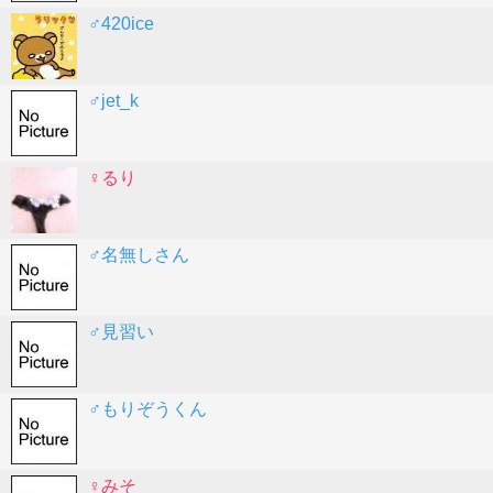
♂420ice
♂jet_k
♀るり
♂名無しさん
♂見習い
♂もりぞうくん
♀みそ