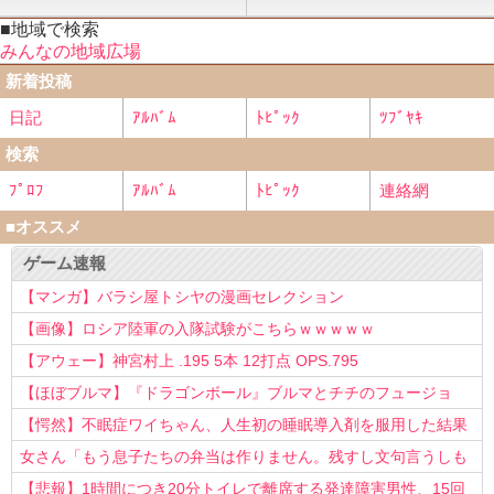
■地域で検索
みんなの地域広場
新着投稿
日記
ｱﾙﾊﾞﾑ
ﾄﾋﾟｯｸ
ﾂﾌﾞﾔｷ
検索
ﾌﾟﾛﾌ
ｱﾙﾊﾞﾑ
ﾄﾋﾟｯｸ
連絡網
■オススメ
ゲーム速報
【マンガ】バラシ屋トシヤの漫画セレクション
【画像】ロシア陸軍の入隊試験がこちらｗｗｗｗｗ
【アウェー】神宮村上 .195 5本 12打点 OPS.795
【ほぼブルマ】『ドラゴンボール』ブルマとチチのフュージョ
ン、クッソ可愛すぎるwwwwwww
【愕然】不眠症ワイちゃん、人生初の睡眠導入剤を服用した結果
ｗｗｗｗ
女さん「もう息子たちの弁当は作りません。残すし文句言うしも
う知らない！」
【悲報】1時間につき20分トイレで離席する発達障害男性、15回