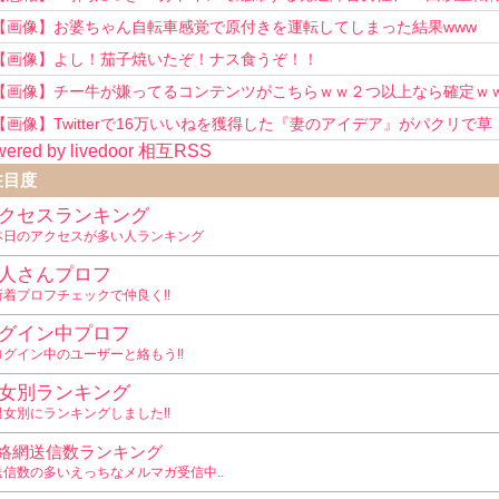
を重ねてしまう
【画像】お婆ちゃん自転車感覚で原付きを運転してしまった結果www
【画像】よし！茄子焼いたぞ！ナス食うぞ！！
【画像】チー牛が嫌ってるコンテンツがこちらｗｗ２つ以上なら確定ｗ
【画像】Twitterで16万いいねを獲得した『妻のアイデア』がパクリで草
ered by livedoor 相互RSS
www
注目度
クセスランキング
本日のアクセスが多い人ランキング
人さんプロフ
新着プロフチェックで仲良く!!
グイン中プロフ
ログイン中のユーザーと絡もう!!
女別ランキング
男女別にランキングしました!!
絡網送信数ランキング
送信数の多いえっちなメルマガ受信中..