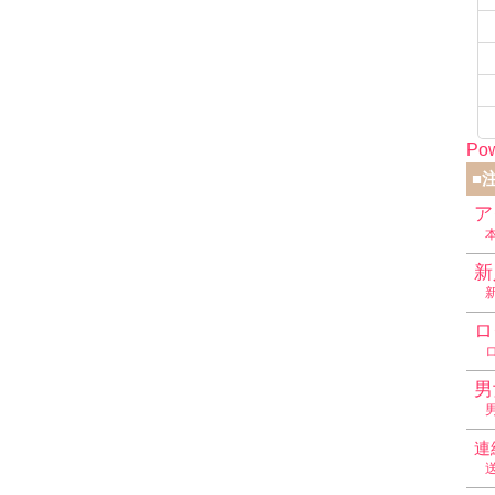
Pow
■
ア
新
ロ
男
連