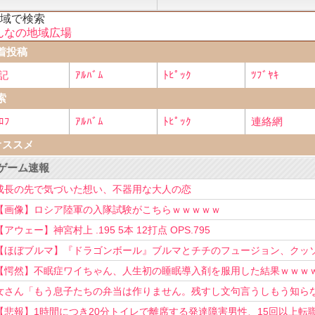
地域で検索
んなの地域広場
着投稿
記
ｱﾙﾊﾞﾑ
ﾄﾋﾟｯｸ
ﾂﾌﾞﾔｷ
索
ﾛﾌ
ｱﾙﾊﾞﾑ
ﾄﾋﾟｯｸ
連絡網
オススメ
ゲーム速報
成長の先で気づいた想い、不器用な大人の恋
【画像】ロシア陸軍の入隊試験がこちらｗｗｗｗｗ
【アウェー】神宮村上 .195 5本 12打点 OPS.795
【ほぼブルマ】『ドラゴンボール』ブルマとチチのフュージョン、クッ
可愛すぎるwwwwwww
【愕然】不眠症ワイちゃん、人生初の睡眠導入剤を服用した結果ｗｗｗ
女さん「もう息子たちの弁当は作りません。残すし文句言うしもう知ら
い！」
【悲報】1時間につき20分トイレで離席する発達障害男性、15回以上転