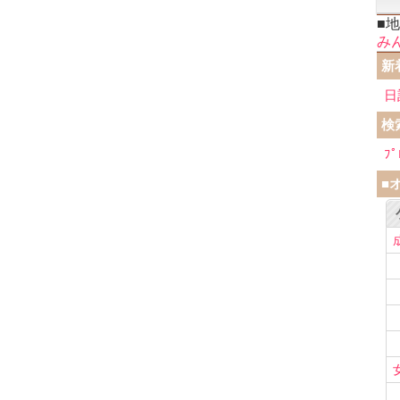
■
み
新
日
検
ﾌﾟ
■