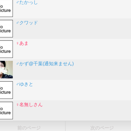
♂たかっし
♂クワッド
♀あま
♂かず@千葉(通知来ません)
♂ゆきと
♀名無しさん
前のページ
次のページ