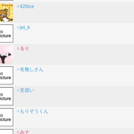
♂420ice
♂jet_k
♀るり
♂名無しさん
♂見習い
♂もりぞうくん
♀みそ