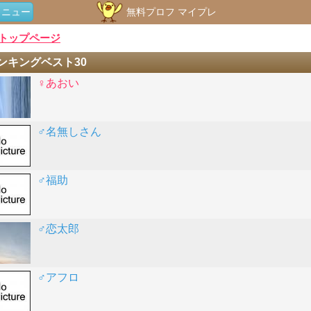
メニュー
無料プロフ マイプレ
トップページ
ンキングベスト30
♀あおい
♂名無しさん
♂福助
♂恋太郎
♂アフロ