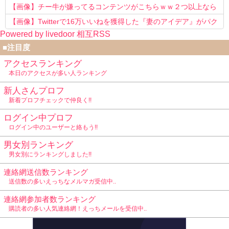
【画像】チー牛が嫌ってるコンテンツがこちらｗｗ２つ以上なら
確定ｗｗ
【画像】Twitterで16万いいねを獲得した『妻のアイデア』がパク
Powered by livedoor 相互RSS
リで草www
■注目度
アクセスランキング
本日のアクセスが多い人ランキング
新人さんプロフ
新着プロフチェックで仲良く!!
ログイン中プロフ
ログイン中のユーザーと絡もう!!
男女別ランキング
男女別にランキングしました!!
連絡網送信数ランキング
送信数の多いえっちなメルマガ受信中..
連絡網参加者数ランキング
購読者の多い人気連絡網！えっちメールを受信中..