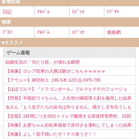
新着投稿
日記
ｱﾙﾊﾞﾑ
ﾄﾋﾟｯｸ
ﾂﾌﾞﾔｷ
検索
ﾌﾟﾛﾌ
ｱﾙﾊﾞﾑ
ﾄﾋﾟｯｸ
連絡網
■オススメ
ゲーム速報
結婚生活の「当たり前」が壊れる瞬間
【画像】ロシア陸軍の入隊試験がこちらｗｗｗｗｗ
【アウェー】神宮村上 .195 5本 12打点 OPS.795
【ほぼブルマ】『ドラゴンボール』ブルマとチチのフュージョ
ン、クッソ可愛すぎるwwwwwww
【愕然】不眠症ワイちゃん、人生初の睡眠導入剤を服用した結果
ｗｗｗｗ
女さん「もう息子たちの弁当は作りません。残すし文句言うしも
う知らない！」
【悲報】1時間につき20分トイレで離席する発達障害男性、15回
以上転職を重ねてしまう
【画像】お婆ちゃん自転車感覚で原付きを運転してしまった結果
www
【画像】よし！茄子焼いたぞ！ナス食うぞ！！