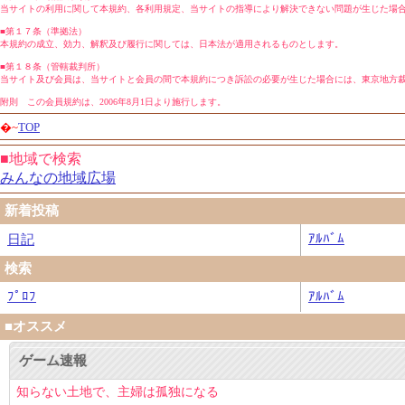
当サイトの利用に関して本規約、各利用規定、当サイトの指導により解決できない問題が生じた場
■第１７条（準拠法）
本規約の成立、効力、解釈及び履行に関しては、日本法が適用されるものとします。
■第１８条（管轄裁判所）
当サイト及び会員は、当サイトと会員の間で本規約につき訴訟の必要が生じた場合には、東京地方
附則 この会員規約は、2006年8月1日より施行します。
�~
TOP
■地域で検索
みんなの地域広場
新着投稿
ｱﾙﾊﾞﾑ
日記
検索
ﾌﾟﾛﾌ
ｱﾙﾊﾞﾑ
■オススメ
ゲーム速報
知らない土地で、主婦は孤独になる