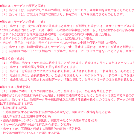
■第８条（サービスの変更と廃止）
（１）当サイトは、会員に対して事前の通知、承諾なくサービス、運用規則を変更できるものとし
（２）当サイトは、営業上その他の理由により、特定のサービスを廃止できるものとします。
■第９条（サービスの停止、中止）
（１） 当サイトは、次のいずれかに該当すると当サイトが判断した場合には、当サイトサービスの
1.法律上の要請に関わらず、天災、事変、その他の非常事態が発生、もしくは発生する恐れがある
2.当サイトが設置する電気通信設備の障害、その他やむを得ない事由が生じた場合。
3.当サイトのシステムの保守を定期的に、もしくは緊急に行なう場合。
4.その他、運用上、技術上、当サイトがサービスの一時的な中断を必要と判断した場合。
（２）当サイトは、前項の規定によりサービスを中止、停止する場合は、当サイトが適当と判断す
（３）会員自身のネットワーク機器のトラブルで、当サイトにアクセスできないことにより、当サ
■第１０条（退会）
（１） 会員は、当サイトから自由に退会することができます。退会はオンラインまたはメールによ
（２） 当サイトが退会届を受理した日を退会日とします。
（３） 当サイトは退会日までに既に支払われた料金、決済された料金は、一切返却しないものとし
（４） 退会日以降は、会員資格を失い、当会より支給したメールアドレス等、一切のサービスを使
（５） 退会処理により削除された登録データ、情報に関して、当サイトは一切の復旧義務を負わな
■第１１条（禁止行為）
（１） 利用者の本サービスの利用にあたって、当サイトは以下の行為を禁止します。
利用者がこれらの禁止行為を行った場合、利用者に通知することなく、当サイトは該当する内容の
ただし、当サイトは、当該データ等を掲載停止又は削除する義務を負うものではなく、データの削
以下本規約に反する行為
・法律に反する行為
・公序良俗に反する行為や反社会性のある表現など、閲覧者に不快感を与える行為
・他人の名誉または信用を害する行為
・虚偽の情報をコンテンツに掲載し、閲覧者を欺く(不快感を与える)行為
・本サービスの運営を妨げる行為(ｽﾊﾟﾑ行為、ｳｲﾙｽ等)
・当サイトが、不適切と判断する商用目的の宣伝・広告行為
・性交等の相手方となるように誘引する行為