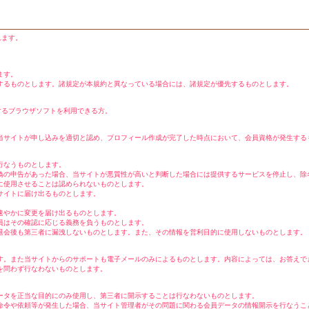
れます。
ます。
するものとします。諸規定が本規約と異なっている場合には、諸規定が優先するものとします。
するブラウザソフトを利用できる方。
当サイトが申し込みを適切と認め、プロフィール作成が完了した時点において、会員資格が発生する
行なうものとします。
偽の申告があった場合、当サイトが悪質性が高いと判断した場合には提供するサービスを停止し、除
者に使用させることは認められないものとします。
サイトに届け出るものとします。
速やかに変更を届け出るものとします。
員はその確認に応じる義務を負うものとします。
退会後も第三者に漏洩しないものとします。また、その情報を営利目的に使用しないものとします。
す。また当サイトからのサポートも電子メールのみによるものとします。内容によっては、お答えで
を問わず行なわないものとします。
ータを正当な目的にのみ使用し、第三者に開示することは行なわないものとします。
命令や依頼等が発生した場合、当サイト管理者がその問題に関わる会員データの情報開示を行なうこ