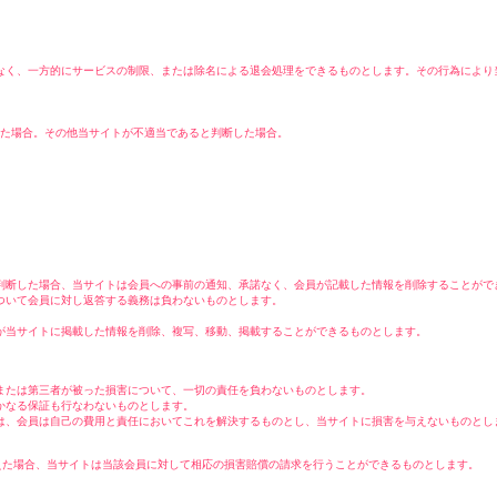
なく、一方的にサービスの制限、または除名による退会処理をできるものとします。その行為により
した場合。その他当サイトが不適当であると判断した場合。
判断した場合、当サイトは会員への事前の通知、承諾なく、会員が記載した情報を削除することがで
ついて会員に対し返答する義務は負わないものとします。
が当サイトに掲載した情報を削除、複写、移動、掲載することができるものとします。
または第三者が被った損害について、一切の責任を負わないものとします。
かなる保証も行なわないものとします。
は、会員は自己の費用と責任においてこれを解決するものとし、当サイトに損害を与えないものとし
えた場合、当サイトは当該会員に対して相応の損害賠償の請求を行うことができるものとします。