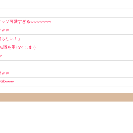
ソ可愛すぎるwwwwwww
ｗｗｗ
知らない！」
上転職を重ねてしまう
w
定ｗｗ
草www