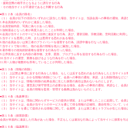
・援助交際の相手方となるように誘引する行為
・その他当サイトが不適切であると判断する行為
■第１２条（会員の除名）
（１） 会員が以下の項目のいずれかに該当した場合、当サイトは、当該会員への事前の通知、承諾
1.本会員規約のいずれかに違反した場合。
2.会員登録内容、写真に偽りがあった場合。
3.強制退会となった者が再度入会したことが判明した場合。
4.会員が当サイトのサービスを法律に違反する行為、及び、選挙活動、宗教活動、営利活動に利用
5.当サイトを悪用した時、または悪用する恐れがある場合。
6.他の会員あるいは第三者のプライバシーを侵害する行為、誹謗中傷を行なった場合。
7.当サイトで知り得た、他の会員の情報を他人に漏洩した場合。
8.著作権その他知的財産権を侵害する行為を行った場合。
9.公序良俗に反する内容の著作物、文章、図形、プログラム等を送信する行為を行った場合。
10.当サイトの運営、業務を妨げるような行為を行った場合。
11.同一人物が複数IDを所有していることが判明した場合。
■第１３条（情報の削除）
（１） 上記禁止事項に反する行為をした場合、もしくは反する恐れのある行為をしたと当サイトが
（２） 当サイトは、かかる情報の削除について、会員への事前の通知、承諾、また削除理由などに
（３） 当サイトは、情報の削除の結果会員に生じた損害の責任は負わないものとします。
（４） 当サイトは、運営及び保守管理上の必要がある場合、会員への事前の通知、承諾なく、会員
（５） 当サイトは、会員の情報を監視・管理する義務は負わないものとします。
■第１４条（免責事項）
（１） 当サイトは、理由に関わらずサービスの提供が遅延、または中断したことに起因して、会員
（２） 当サイトは、会員が当サイトのサービスを通じて得る情報の正確性、適合性等について、い
（３） 当サイトを通じて提供される情報に関して、会員間、または第三者とトラブルが生じた場合
■第１５条（損害賠償）
会員が本規約に違反した行為があった場合、不正もしくは違法な行為によって当サイトに損害を与
■第１６条（協議事項）