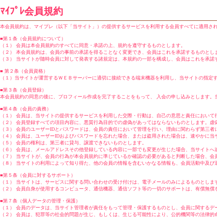
ﾏｲﾌﾟﾚ会員規約
本会員規約は、マイプレ（以下「当サイト」）の提供するサービスを利用する会員すべてに適用さ
■第１条（会員規約について）
（１） 会員は本会員規約のすべてに同意・承諾の上、規約を遵守するものとします。
（２） 本会員規約は、会員の事前の承諾を得ることなく変更でき、会員はこれを承諾するものとし
（３） 当サイトが随時会員に対して発表する諸規定は、本規約の一部を構成し、会員はこれを承諾
■ 第２条（会員資格）
（１）当サイトが運営するＷＥＢサーバーに適切に接続できる端末機器を利用し、当サイトの指定
■第３条（会員登録）
本会員規約の同意の後に、プロフィール作成を完了することをもって、 入会の申し込みとします。
■第４条（会員の責務）
（１） 会員は、当サイトの提供するサービスを利用した交際・行動は、自己の意思と責任において
（２） 会員登録すべての項目内容に、悪質行為目的での虚偽があってはならないものとします。虚
（３） 会員のユーザーIDとパスワードは、会員の責任において管理を行い、理由に関わらず第三
（４） 会員は、ユーザーIDおよびパスワードを忘れた場合、または盗用された場合は、速やかに当
（５） 会員の権利は、第三者に貸与、譲渡できないものとします。
（６） 会員は、メールアドレスその他登録している内容に一部でも変更が生じた場合、当サイトへ
（７） 当サイトが、会員の行為が本会員規約に準じているか確認の必要があると判断した場合、会
（８） 当サイトの利用によって知り得た、他の会員の情報を含むいかなる情報も、会員活動中及び
■第５条（会員に対するサポート）
（１） 当サイトは、サービスに関する問い合わせの受け付けは、電子メールのみによるものとしま
（２） 会員自身が使用するコンピュータ、通信機器、通信ソフト等の一切のサポートは、有償無償
■第７条（個人データの管理・保護）
（１） 会員のデータは、当サイト管理者が責任をもって管理・保護するものとし、会員に関するデ
（２） 会員は、犯罪等の社会的問題が生じ、もしくは、生じる可能性により、公的機関等の法律的