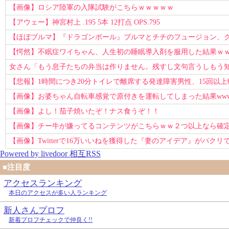
【画像】ロシア陸軍の入隊試験がこちらｗｗｗｗｗ
【アウェー】神宮村上 .195 5本 12打点 OPS.795
【ほぼブルマ】『ドラゴンボール』ブルマとチチのフュージョン、クッ
【愕然】不眠症ワイちゃん、人生初の睡眠導入剤を服用した結果ｗ
女さん「もう息子たちの弁当は作りません。残すし文句言うしもう
【悲報】1時間につき20分トイレで離席する発達障害男性、15回以
【画像】お婆ちゃん自転車感覚で原付きを運転してしまった結果ww
【画像】よし！茄子焼いたぞ！ナス食うぞ！！
【画像】チー牛が嫌ってるコンテンツがこちらｗｗ２つ以上なら確
【画像】Twitterで16万いいねを獲得した『妻のアイデア』がパクリで
Powered by livedoor 相互RSS
■注目度
アクセスランキング
本日のアクセスが多い人ランキング
新人さんプロフ
新着プロフチェックで仲良く!!