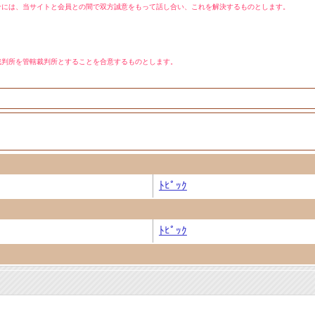
合には、当サイトと会員との間で双方誠意をもって話し合い、これを解決するものとします。
裁判所を管轄裁判所とすることを合意するものとします。
ﾄﾋﾟｯｸ
ﾄﾋﾟｯｸ