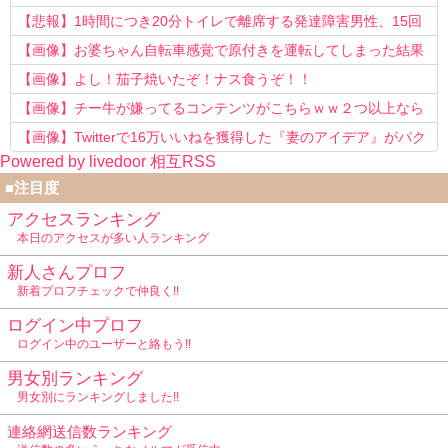
う知らない！」
【悲報】1時間につき20分トイレで離席する発達障害男性、15回
以上転職を重ねてしまう
【画像】お婆ちゃん自転車感覚で原付きを運転してしまった結果
www
【画像】よし！茄子焼いたぞ！ナス食うぞ！！
【画像】チー牛が嫌ってるコンテンツがこちらｗｗ２つ以上なら
確定ｗｗ
【画像】Twitterで16万いいねを獲得した『妻のアイデア』がパク
Powered by livedoor 相互RSS
リで草www
■注目度
アクセスランキング
本日のアクセスが多い人ランキング
新人さんプロフ
新着プロフチェックで仲良く!!
ログイン中プロフ
ログイン中のユーザーと絡もう!!
男女別ランキング
男女別にランキングしました!!
連絡網送信数ランキング