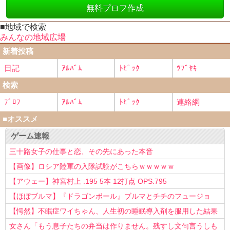
無料プロフ作成
■地域で検索
みんなの地域広場
新着投稿
日記
ｱﾙﾊﾞﾑ
ﾄﾋﾟｯｸ
ﾂﾌﾞﾔｷ
検索
ﾌﾟﾛﾌ
ｱﾙﾊﾞﾑ
ﾄﾋﾟｯｸ
連絡網
■オススメ
ゲーム速報
三十路女子の仕事と恋、その先にあった本音
【画像】ロシア陸軍の入隊試験がこちらｗｗｗｗｗ
【アウェー】神宮村上 .195 5本 12打点 OPS.795
【ほぼブルマ】『ドラゴンボール』ブルマとチチのフュージョ
ン、クッソ可愛すぎるwwwwwww
【愕然】不眠症ワイちゃん、人生初の睡眠導入剤を服用した結果
ｗｗｗｗ
女さん「もう息子たちの弁当は作りません。残すし文句言うしも