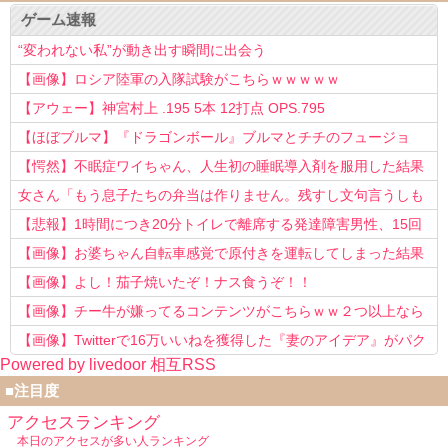
ゲーム速報
“変われない私”が動き出す瞬間に出会う
【画像】ロシア陸軍の入隊試験がこちらｗｗｗｗｗ
【アウェー】神宮村上 .195 5本 12打点 OPS.795
【ほぼブルマ】『ドラゴンボール』ブルマとチチのフュージョ
ン、クッソ可愛すぎるwwwwwww
【愕然】不眠症ワイちゃん、人生初の睡眠導入剤を服用した結果
ｗｗｗｗ
女さん「もう息子たちの弁当は作りません。残すし文句言うしも
う知らない！」
【悲報】1時間につき20分トイレで離席する発達障害男性、15回
以上転職を重ねてしまう
【画像】お婆ちゃん自転車感覚で原付きを運転してしまった結果
www
【画像】よし！茄子焼いたぞ！ナス食うぞ！！
【画像】チー牛が嫌ってるコンテンツがこちらｗｗ２つ以上なら
確定ｗｗ
【画像】Twitterで16万いいねを獲得した『妻のアイデア』がパク
Powered by livedoor 相互RSS
リで草www
■注目度
アクセスランキング
本日のアクセスが多い人ランキング