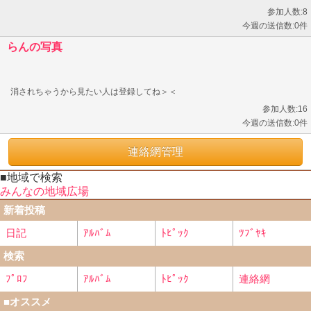
参加人数:8
今週の送信数:0件
らんの写真
消されちゃうから見たい人は登録してね＞＜
参加人数:16
今週の送信数:0件
連絡網管理
■地域で検索
みんなの地域広場
新着投稿
日記
ｱﾙﾊﾞﾑ
ﾄﾋﾟｯｸ
ﾂﾌﾞﾔｷ
検索
ﾌﾟﾛﾌ
ｱﾙﾊﾞﾑ
ﾄﾋﾟｯｸ
連絡網
■オススメ