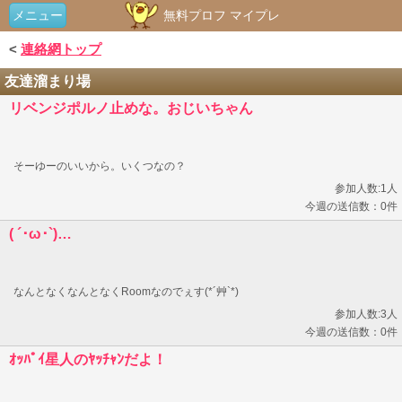
メニュー
無料プロフ マイプレ
<
連絡網トップ
友達溜まり場
リベンジポルノ止めな。おじいちゃん
そーゆーのいいから。いくつなの？
参加人数:1人
今週の送信数：0件
( ´･ω･`)…
なんとなくなんとなくRoomなのでぇす(*´艸`*)
参加人数:3人
今週の送信数：0件
ｵｯﾊﾟｲ星人のﾔｯﾁｬﾝだよ！