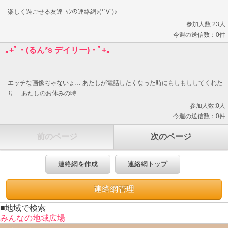
楽しく過ごせる友達ﾆｬﾝの連絡網♪(*´∀`)♪
参加人数:23人
今週の送信数：0件
｡+ﾟ・(るん*s デイリー)・ﾟ+｡
エッチな画像ぢゃないょ… あたしが電話したくなった時にもしもししてくれた
り… あたしのお休みの時…
参加人数:0人
今週の送信数：0件
前のページ
次のページ
連絡網を作成
連絡網トップ
連絡網管理
■地域で検索
みんなの地域広場