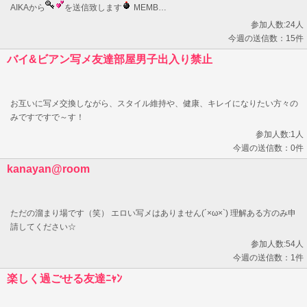
AIKAから
を送信致します
MEMB…
参加人数:24人
今週の送信数：15件
バイ&ビアン写メ友達部屋男子出入り禁止
お互いに写メ交換しながら、スタイル維持や、健康、キレイになりたい方々の
みですですで～す！
参加人数:1人
今週の送信数：0件
kanayan@room
ただの溜まり場です（笑） エロい写メはありません(´×ω×`) 理解ある方のみ申
請してください☆
参加人数:54人
今週の送信数：1件
楽しく過ごせる友達ﾆｬﾝ