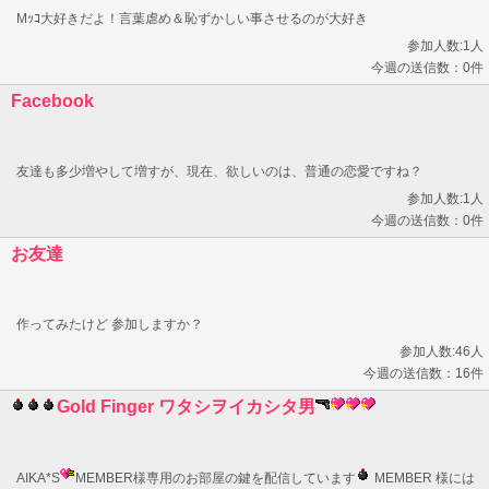
Mｯｺ大好きだよ！言葉虐め＆恥ずかしい事させるのが大好き
参加人数:1人
今週の送信数：0件
Facebook
友達も多少増やして増すが、現在、欲しいのは、普通の恋愛ですね？
参加人数:1人
今週の送信数：0件
お友達
作ってみたけど 参加しますか？
参加人数:46人
今週の送信数：16件
Gold Finger ワタシヲイカシタ男
AIKA*S
MEMBER様専用のお部屋の鍵を配信しています
MEMBER 様には