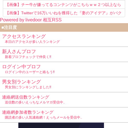
【画像】チー牛が嫌ってるコンテンツがこちらｗｗ２つ以上なら
確定ｗｗ
【画像】Twitterで16万いいねを獲得した『妻のアイデア』がパク
Powered by livedoor 相互RSS
リで草www
■注目度
アクセスランキング
本日のアクセスが多い人ランキング
新人さんプロフ
新着プロフチェックで仲良く!!
ログイン中プロフ
ログイン中のユーザーと絡もう!!
男女別ランキング
男女別にランキングしました!!
連絡網送信数ランキング
送信数の多いえっちなメルマガ受信中..
連絡網参加者数ランキング
購読者の多い人気連絡網！えっちメールを受信中..