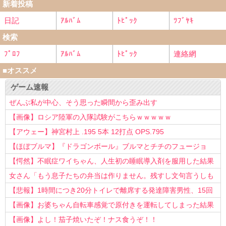
新着投稿
日記
ｱﾙﾊﾞﾑ
ﾄﾋﾟｯｸ
ﾂﾌﾞﾔｷ
検索
ﾌﾟﾛﾌ
ｱﾙﾊﾞﾑ
ﾄﾋﾟｯｸ
連絡網
■オススメ
ゲーム速報
ぜんぶ私が中心、そう思った瞬間から歪み出す
【画像】ロシア陸軍の入隊試験がこちらｗｗｗｗｗ
【アウェー】神宮村上 .195 5本 12打点 OPS.795
【ほぼブルマ】『ドラゴンボール』ブルマとチチのフュージョ
ン、クッソ可愛すぎるwwwwwww
【愕然】不眠症ワイちゃん、人生初の睡眠導入剤を服用した結果
ｗｗｗｗ
女さん「もう息子たちの弁当は作りません。残すし文句言うしも
う知らない！」
【悲報】1時間につき20分トイレで離席する発達障害男性、15回
以上転職を重ねてしまう
【画像】お婆ちゃん自転車感覚で原付きを運転してしまった結果
www
【画像】よし！茄子焼いたぞ！ナス食うぞ！！