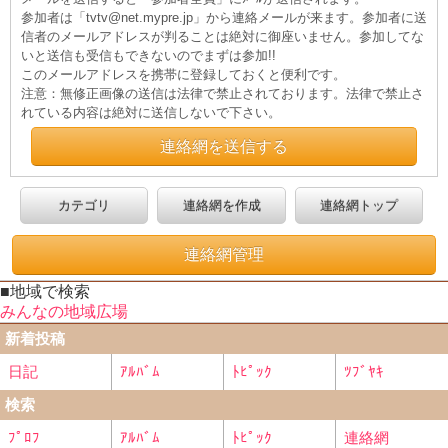
参加者は「tvtv@net.mypre.jp」から連絡メールが来ます。参加者に送
信者のメールアドレスが判ることは絶対に御座いません。参加してな
いと送信も受信もできないのでまずは参加!!
このメールアドレスを携帯に登録しておくと便利です。
注意：無修正画像の送信は法律で禁止されております。法律で禁止さ
れている内容は絶対に送信しないで下さい。
連絡網を送信する
カテゴリ
連絡網を作成
連絡網トップ
連絡網管理
■地域で検索
みんなの地域広場
新着投稿
日記
ｱﾙﾊﾞﾑ
ﾄﾋﾟｯｸ
ﾂﾌﾞﾔｷ
検索
ﾌﾟﾛﾌ
ｱﾙﾊﾞﾑ
ﾄﾋﾟｯｸ
連絡網