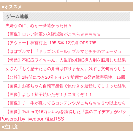
■オススメ
ゲーム速報
夫婦なのに、心が一番遠かった日々
【画像】ロシア陸軍の入隊試験がこちらｗｗｗｗｗ
【アウェー】神宮村上 .195 5本 12打点 OPS.795
【ほぼブルマ】『ドラゴンボール』ブルマとチチのフュージョ
ン、クッソ可愛すぎるwwwwwww
【愕然】不眠症ワイちゃん、人生初の睡眠導入剤を服用した結果
ｗｗｗｗ
女さん「もう息子たちの弁当は作りません。残すし文句言うしも
う知らない！」
【悲報】1時間につき20分トイレで離席する発達障害男性、15回
以上転職を重ねてしまう
【画像】お婆ちゃん自転車感覚で原付きを運転してしまった結果
www
【画像】よし！茄子焼いたぞ！ナス食うぞ！！
【画像】チー牛が嫌ってるコンテンツがこちらｗｗ２つ以上なら
確定ｗｗ
【画像】Twitterで16万いいねを獲得した『妻のアイデア』がパク
Powered by livedoor 相互RSS
リで草www
■注目度