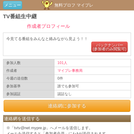
メニュー
無料プロフ マイプレ
TV番組生中継
作成者プロフィール
今見てる番組をみんなと絡みながら見よう！！
バックナンバー
(参加者のみ閲覧可)
参加人数
101人
作成者
マイプレ事務局
今週の送信数
0件
参加基準
誰でも参加可
参加認証
認証なし
連絡網に参加する
連絡網を送信する
※「tvtv@net.mypre.jp」へメールを送信します。
メールを送信すると「参加者全員」にﾒｰﾙが送信されます。