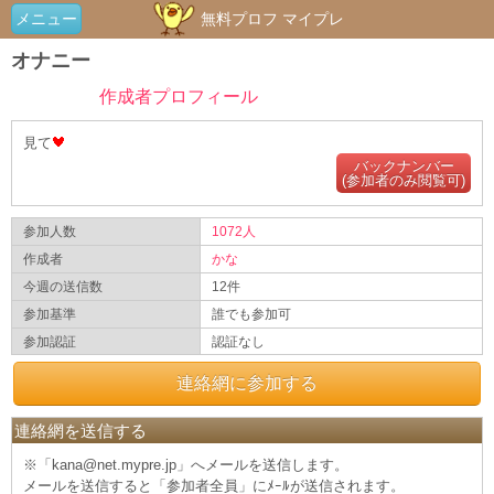
メニュー
無料プロフ マイプレ
オナニー
作成者プロフィール
見て
バックナンバー
(参加者のみ閲覧可)
参加人数
1072人
作成者
かな
今週の送信数
12件
参加基準
誰でも参加可
参加認証
認証なし
連絡網に参加する
連絡網を送信する
※「kana@net.mypre.jp」へメールを送信します。
メールを送信すると「参加者全員」にﾒｰﾙが送信されます。