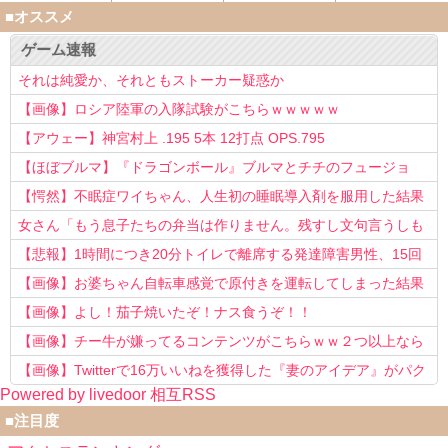
■オススメ
ゲーム速報
それは純愛か、それともストーカー疑惑か
【画像】ロシア陸軍の入隊試験がこちらｗｗｗｗｗ
【アウェー】神宮村上 .195 5本 12打点 OPS.795
【ほぼブルマ】『ドラゴンボール』ブルマとチチのフュージョ
ン、クッソ可愛すぎるwwwwwww
【愕然】不眠症ワイちゃん、人生初の睡眠導入剤を服用した結果
ｗｗｗｗ
女さん「もう息子たちの弁当は作りません。残すし文句言うしも
う知らない！」
【悲報】1時間につき20分トイレで離席する発達障害男性、15回
以上転職を重ねてしまう
【画像】お婆ちゃん自転車感覚で原付きを運転してしまった結果
www
【画像】よし！茄子焼いたぞ！ナス食うぞ！！
【画像】チー牛が嫌ってるコンテンツがこちらｗｗ２つ以上なら
確定ｗｗ
【画像】Twitterで16万いいねを獲得した『妻のアイデア』がパク
Powered by livedoor 相互RSS
リで草www
■注目度