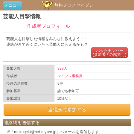
メニュー
無料プロフ マイプレ
芸能人目撃情報
作成者プロフィール
芸能人を目撃した情報をみんなに教えよう！！
連絡がきて近くにいたら芸能人に会えるかも？
バックナンバー
(参加者のみ閲覧可)
参加人数
928人
作成者
マイプレ事務局
今週の送信数
8件
参加基準
誰でも参加可
参加認証
認証なし
連絡網に参加する
連絡網を送信する
※「mokugeki@net.mypre.jp」へメールを送信します。