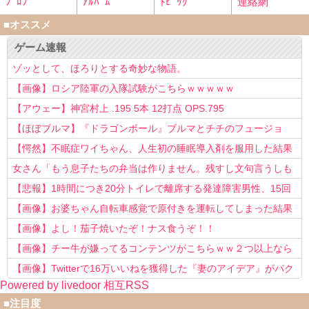
ﾌﾟﾛﾌ
ｱﾙﾊﾞﾑ
ﾄﾋﾟｯｸ
連絡網
■オススメ
ゲーム速報
ゾッとして、ほろりとする奇妙な物語。
【画像】ロシア陸軍の入隊試験がこちらｗｗｗｗｗ
【アウェー】神宮村上 .195 5本 12打点 OPS.795
【ほぼブルマ】『ドラゴンボール』ブルマとチチのフュージョ
ン、クッソ可愛すぎるwwwwwww
【愕然】不眠症ワイちゃん、人生初の睡眠導入剤を服用した結果
ｗｗｗｗ
女さん「もう息子たちの弁当は作りません。残すし文句言うしも
う知らない！」
【悲報】1時間につき20分トイレで離席する発達障害男性、15回
以上転職を重ねてしまう
【画像】お婆ちゃん自転車感覚で原付きを運転してしまった結果
www
【画像】よし！茄子焼いたぞ！ナス食うぞ！！
【画像】チー牛が嫌ってるコンテンツがこちらｗｗ２つ以上なら
確定ｗｗ
【画像】Twitterで16万いいねを獲得した『妻のアイデア』がパク
Powered by livedoor 相互RSS
リで草www
■注目度