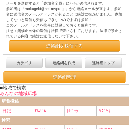
メールを送信すると「参加者全員」にﾒｰﾙが送信されます。
参加者は「mokugeki@net.mypre.jp」から連絡メールが来ます。参加
者に送信者のメールアドレスが判ることは絶対に御座いません。参加
してないと送信も受信もできないのでまずは参加!!
このメールアドレスを携帯に登録しておくと便利です。
注意：無修正画像の送信は法律で禁止されております。法律で禁止さ
れている内容は絶対に送信しないで下さい。
連絡網を送信する
カテゴリ
連絡網を作成
連絡網トップ
連絡網管理
■地域で検索
みんなの地域広場
新着投稿
日記
ｱﾙﾊﾞﾑ
ﾄﾋﾟｯｸ
ﾂﾌﾞﾔｷ
検索