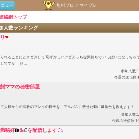
メニュー
無料プロフ マイプレ
連絡網トップ
加人数ランキング
り
見られることにどきどきして 恥ずかしいけどえっちな気持ちで いっぱいになっちゃ
しですが 一緒…
参加人数:1
今週の送信数:
態ママの秘密部屋
ご主人様からの調教のプレイの様子を、アルバムに載せた時に鍵番号を教えます！
参加人数:1
今週の送信数:1
満秘好
＆
を配信します