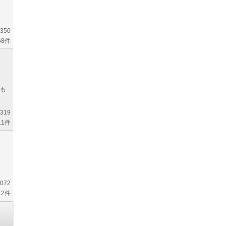
350
68件
も
319
11件
072
12件