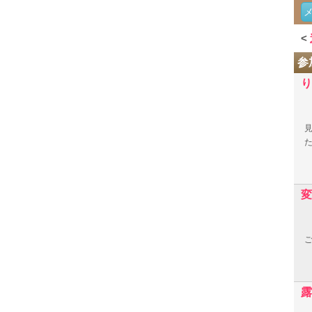
<
参
り
た
変
露