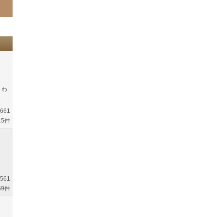
うわ
661
15件
561
69件