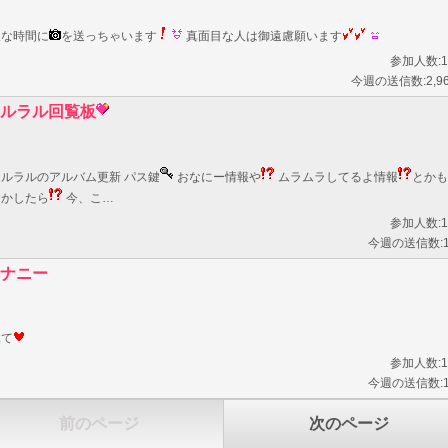
暇な時間に
を送っちゃいます
真面目な人は御遠慮願います
参加人数:1
今週の送信数:2,9
ルラル回覧板
ラルラルのアルバム更新 パス鍵
おなにー情報や
ムラムラしてるよ情報
とかも
しかしたら
今、こ…
参加人数:1
今週の送信数:
ナニー
見て
参加人数:1
今週の送信数:
前のページ
次のページ