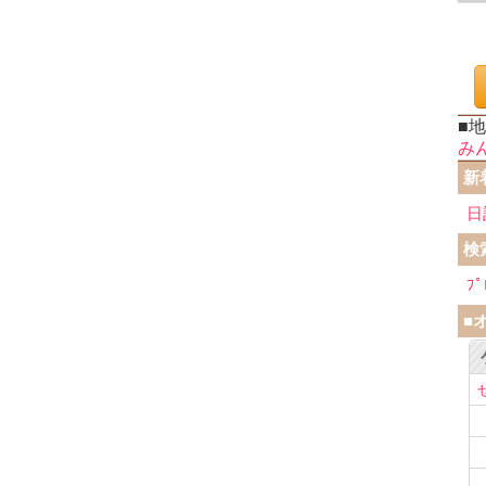
■
み
新
日
検
ﾌﾟ
■