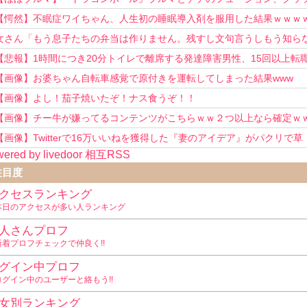
可愛すぎるwwwwwww
【愕然】不眠症ワイちゃん、人生初の睡眠導入剤を服用した結果ｗｗｗ
女さん「もう息子たちの弁当は作りません。残すし文句言うしもう知ら
い！」
【悲報】1時間につき20分トイレで離席する発達障害男性、15回以上転
を重ねてしまう
【画像】お婆ちゃん自転車感覚で原付きを運転してしまった結果www
【画像】よし！茄子焼いたぞ！ナス食うぞ！！
【画像】チー牛が嫌ってるコンテンツがこちらｗｗ２つ以上なら確定ｗ
【画像】Twitterで16万いいねを獲得した『妻のアイデア』がパクリで草
ered by livedoor 相互RSS
www
注目度
クセスランキング
本日のアクセスが多い人ランキング
人さんプロフ
新着プロフチェックで仲良く!!
グイン中プロフ
ログイン中のユーザーと絡もう!!
女別ランキング