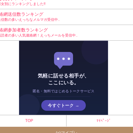
男女別にランキングしました!!
絡網送信数ランキング
送信数の多いえっちなメルマガ受信中..
絡網参加者数ランキング
購読者の多い人気連絡網！えっちメールを受信中..
気軽に話せる相手が、
ここにいる。
匿名・無料ではじめるトークサービス
今すぐトーク →
TOP
ﾏｲﾍﾟｰｼﾞ
(c)
マイプレ