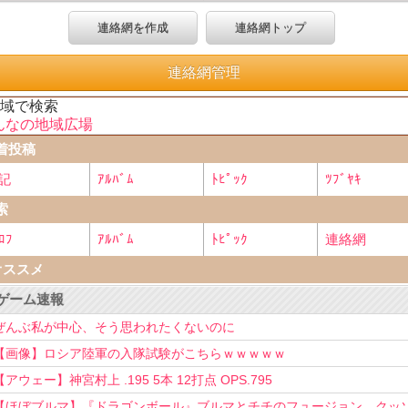
連絡網を作成
連絡網トップ
連絡網管理
地域で検索
んなの地域広場
着投稿
記
ｱﾙﾊﾞﾑ
ﾄﾋﾟｯｸ
ﾂﾌﾞﾔｷ
索
ﾛﾌ
ｱﾙﾊﾞﾑ
ﾄﾋﾟｯｸ
連絡網
オススメ
ゲーム速報
ぜんぶ私が中心、そう思われたくないのに
【画像】ロシア陸軍の入隊試験がこちらｗｗｗｗｗ
【アウェー】神宮村上 .195 5本 12打点 OPS.795
【ほぼブルマ】『ドラゴンボール』ブルマとチチのフュージョン、クッ