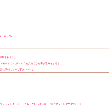
なりました。
追加されました。
トモードの□にチェックを入れてから書き込みをすると…
な関係になって下さい(´∀｀)人
レゼンしましょう！！きっといっぱい楽しい事が増えるはずです(´∀｀)人