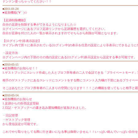
ドンドン使っちゃってください！！
■2011-01-24
■追加機能(´∀｀)☆
【足跡削除機能】
自分の足跡を削除する事ができるようになりました☆
ログインページにあるプロフ足跡リンクから足跡履歴を選択してください。
自分が足跡を付けた人の一覧が表示されますのでそちらから削除が可能となります。
【[ログイン中]非表示設定】
マイプレ内で所々に表示されている[ログイン中]の表示を任意の設定により非表示にできるように
・設定方法
ログインページ内の下部のその他の設定にある[ログイン中]表示設定から設定する事が可能です。
■2010-05-15
■追加機能のお知らせ！！
1.ゲストブックにスレッド作成した人とプロフ所有者の二人で会話できる「プライベートモード」
相手のゲストブックにあるスレッドにコメントをする際にコメント入力欄の下部にあるプライベー
そこはあなたとプロフ所有者の二人きりの空間になります！！！この機能を使ってもっと相手と親密
■2010-05-14
■追加機能のお知らせ
1.足跡からの拒否設定登録
2.日記・ゲスブックへの書き込み通知機能が追加されました。
・日記管理
・ゲストブック管理
から受信設定が可能です。
これでやり取りをしてる際に行き違いになる事は御座いません！！いっぱい絡んでいっぱい自分をプ