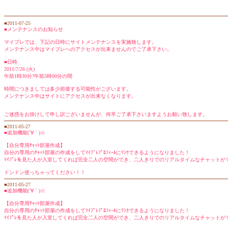
■2011-07-25
■メンテナンスのお知らせ
マイプレでは、下記の日時にサイトメンテナンスを実施致します。
メンテナンス中はマイプレへのアクセスが出来ませんのでご了承下さい。
■日時
2011/7/26 (火)
午前1時30分?午前5時00分の間
時間につきましては多少前後する可能性がございます。
メンテナンス中はサイトにアクセスが出来なくなります。
ご迷惑をお掛けして申し訳ございませんが、何卒ご了承下さいますようお願い致します。
■2011-05-27
■追加機能(´∀｀)☆
【自分専用ﾁｬｯﾄ部屋作成】
自分の専用のﾁｬｯﾄ部屋の作成をしてﾏｲﾌﾟﾚﾌﾟﾛﾌｨｰﾙにﾘﾝｸできるようになりました！
ﾏｲﾌﾟﾚを見た人が入室してくれば完全二人の空間ができ、二人きりでのリアルタイムなチャットが
ドンドン使っちゃってください！！
■2011-05-27
■追加機能(´∀｀)☆
【自分専用ﾁｬｯﾄ部屋作成】
自分の専用のﾁｬｯﾄ部屋の作成をしてﾏｲﾌﾟﾚﾌﾟﾛﾌｨｰﾙにﾘﾝｸできるようになりました！
ﾏｲﾌﾟﾚを見た人が入室してくれば完全二人の空間ができ、二人きりでのリアルタイムなチャットが