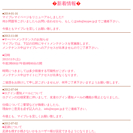
�
新着情報
�
■2014-01-16
マイプレマイページをリニューアルしました!!
何か問題等ございましたらお問い合わせから、もしくはinfo@mypre.jpまでご連絡下さい。
今後ともマイプレを宜しくお願い致します。
■2013-11-08
■サーバーメンテナンスのお知らせ
マイプレでは、下記の日時にサイトメンテナンスを実施致します。
メンテナンス中はマイプレへのアクセスが出来ませんのでご了承下さい。
■日時
2013/11/9 (土)
午前2時00分?午前6時00分の間
時間につきましては多少前後する可能性がございます。
メンテナンス中はサイトにアクセスが出来なくなります。
ご迷惑をお掛けして申し訳ございませんが、何卒ご了承下さいますようお願い致します。
■2012-07-04
■ログイン通知メールについて
ログインの仕様変更に伴いまして、友達ログイン通知メールの機能が廃止となりました。
仕様についてご要望などが御座いましたら、
理由やご意見を必ず記入の上、info@mypre.jpまでご連絡下さい。
今後とも、マイプレを宜しくお願い致します。
■2012-07-02
■足跡について
足跡を残すか残さないかをユーザー様が設定できるようになりました。