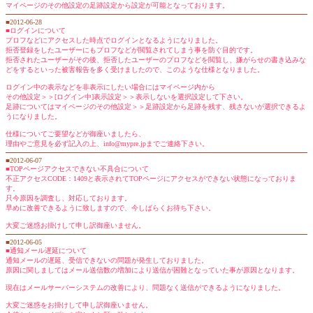
マイページのその他設定の足跡設定から設定が可能となっております。
■2012-06-28
■ログインについて
プロフなどにアクセスした時点でログインとなるようになりました。
拒否登録をしたユーザーにもプロフなどが閲覧されてしまう事を防ぐ目的です。
拒否されたユーザーがその後、拒否したユーザーのプロフなどを閲覧し、嫌がらせの書き込みな
どをするといった被害報告を多く受けましたので、このような仕様となりました。
ログイン中の表示などを非表示にしたい場合にはマイページ内から
その他設定＞＞[ログイン中]表示設定＞＞表示しないを選択設定して下さい。
足跡についてはマイページのその他設定＞＞足跡設定から足跡を残す、残さないが選択できるよ
うになりました。
仕様についてご要望などが御座いましたら、
理由やご意見を必ず記入の上、info@mypre.jpまでご連絡下さい。
■2012-06-07
■TOPページアクセスできない不具合について
不正アクセスCODE：1409と表示されてTOPページにアクセスができない状態になっておりま
す。
只今原因を調査し、対応しております。
早めに改善できるように致しますので、今しばらくお待ち下さい。
大変ご迷惑お掛けして申し訳御座いません。
■2012-06-05
■通知メール遅延について
通知メールの遅延、受信できないの問題が発生しておりました。
原因に関しましてはメール送信数の増加により送信が困難となっていた事が原因となります。
現在はメールサーバーシステムの改善により、問題なく送信ができるようになりました。
大変ご迷惑をお掛けして申し訳御座いません。