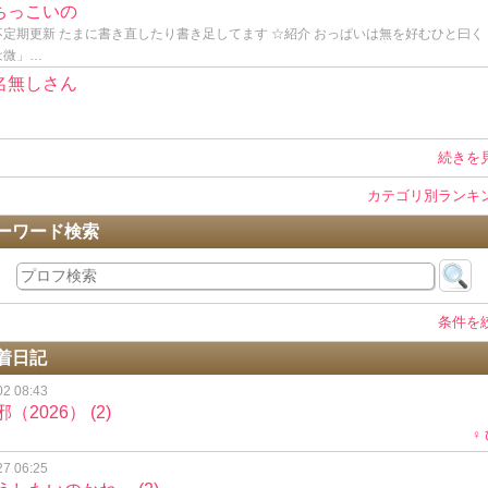
ちっこいの
不定期更新 たまに書き直したり書き足してます ☆紹介 おっぱいは無を好むひと曰く
は微」…
名無しさん
続きを
カテゴリ別ランキ
ーワード検索
条件を
着日記
02 08:43
邪（2026）
(2)
♀
27 06:25