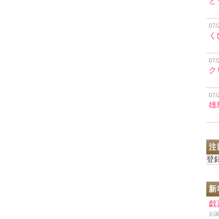
ど
07/
く
07/
ク
07/
雄
注
登
新
戯
お誕