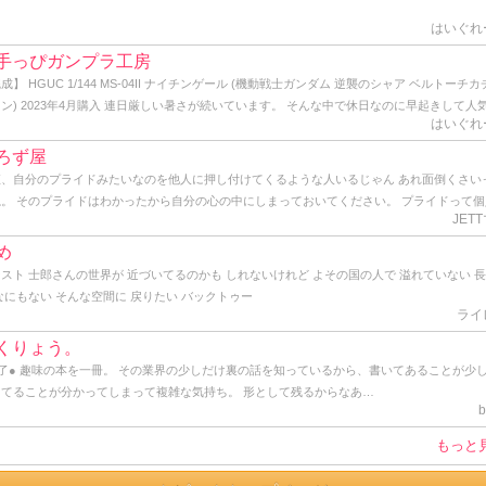
はいぐれ
手っぴガンプラ工房
成】 HGUC 1/144 MS-04II ナイチンゲール (機動戦士ガンダム 逆襲のシャア ベルトーチカ
ン) 2023年4月購入 連日厳しい暑さが続いています。 そんな中で休日なのに早起きして人
はいぐれ
い公園の端っこで青空塗装をしている自分は一体何者なのだろう？と軽くゲシュタルト崩壊
ながらトップコートを吹いてきました。 かくしてHG ナイチンゲールの完成です。 作り始
ろず屋
からデカいデカいと言い続けていた同キットですが、よくよく見ると頭部から胴体にかけては
直、自分のプライドみたいなのを他人に押し付けてくるような人いるじゃん あれ面倒くさい
しては普通のサイズ。 ヤバいのはケツの部分と背中から伸びる大型のバインダーですね。 ど
ね。 そのプライドはわかったから自分の心の中にしまっておいてください。 プライドって個
もバーニアノズルがこれでもかと埋め尽くされ、見るからに推力オバケです。 でも、ぶっち
JET
い持つもので、他人に共有させるもんじゃないし、他人に見せつけるものじゃないと思うね。
こまでやるんならもう別に腕だの脚だの必要ないのでは？と思うわけです。 あれだけの巨体
っうか、ここ一年ぐらいプライドの塊みたいなオッサンと仕事してるんだけど、とにかく面
め
わざビームライフル握らせて撃ち合ったりビームサーベルでチャンバラさせる意味が分から
いから、「さすがっすね」とか言って裸の王様気分を味あわせてあげてます。 そんな感じ。 
スト 士郎さんの世界が 近づいてるのかも しれないけれど よその国の人で 溢れていない 
。 そりゃあ見た目のインパクトも大事かも知れないけど、だからと言ってデカければ良い、
僕も一応プライドってのは持ってるけど、勿体なくて他人には見せたことはありません。 プ
なにもない そんな空間に 戻りたい バックトゥー
ワケでもなかろうに。 そう言えばこのナイチンゲールの搭乗者であるシャア総帥は、かつて
ってのはとてもとても大切なものだからね。 まっ、そんな感じで久しぶりに覗いてみたら、
ライ
いモビルスーツを宛てがわれた時にもブツブツ文句垂れてたし、｢モビルスーツはこうあるべ
アクションがあったんで久しぶりに書いてみた。 ではでは。 そんな感じ。
言うシャア様の強い拘りが反映されて、あのデザインになったのでしょうかね？ まぁ、アム
くりょう。
最後の死闘を繰り広げたモビルスーツなので、好きにすれば？って感じです。 せっかくなので
了● 趣味の本を一冊。 その業界の少しだけ裏の話を知っているから、書いてあることが少
に作ったRG Hi-νガンダムと絡めてアルバム用の写真に納めます。 はてさて、どこに飾ろ
ってることが分かってしまって複雑な気持ち。 形として残るからなあ…
･･。
b
もっと