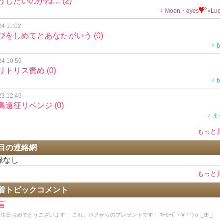
うしたいのかね…
(2)
♀ Moon・eyes
Lu
24 11:02
びをしめてとあなたがいう
(0)
♂ 
24 10:59
リトリス責め
(0)
♂ 
23 12:49
島遠征リベンジ
(0)
♂ 
もっと
目の連絡網
録なし
もっと
着トピックコメント
言
生日おめでとうございます！ これ、ボクからのプレゼントです！ ｺｰﾋｰ(´・∀・`)ｏ|_缶_|