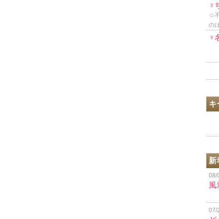
♀
☆
の
♀
キ
新
08/
風
07/