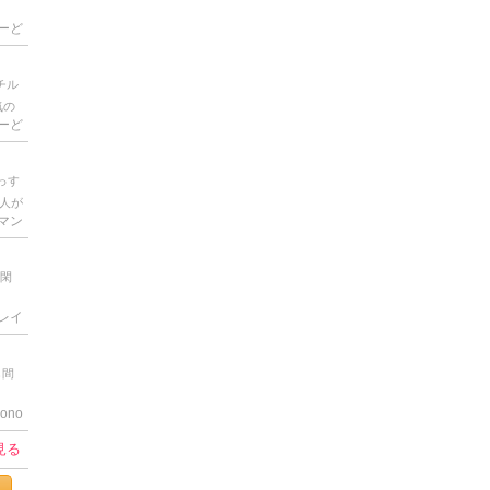
ーど
チル
気の
ーど
を起
めた
HG
っす
ちら
人が
ゃけ
Tマン
 最
にわ
倒く
な
因み
長閑
と言
ライ
脚が
地味
レイ
き｣
ロと
 1
し間
うか
ono
見る