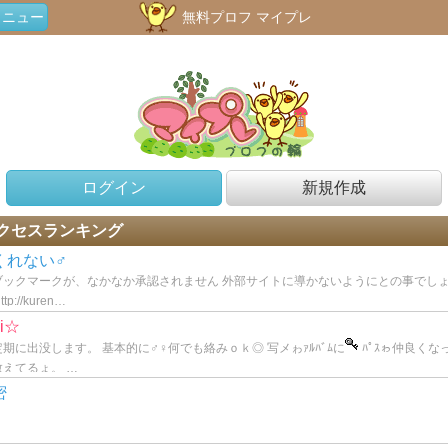
メニュー
無料プロフ マイプレ
ログイン
新規作成
クセスランキング
くれない♂
ブックマークが、なかなか承認されません 外部サイトに導かないようにとの事でし
ttp://kuren…
i☆
期に出没します。 基本的に♂♀何でも絡みｏｋ◎ 写メゎｧﾙﾊﾞﾑに
ﾊﾟｽゎ仲良くな
教えてるょ。 …
密