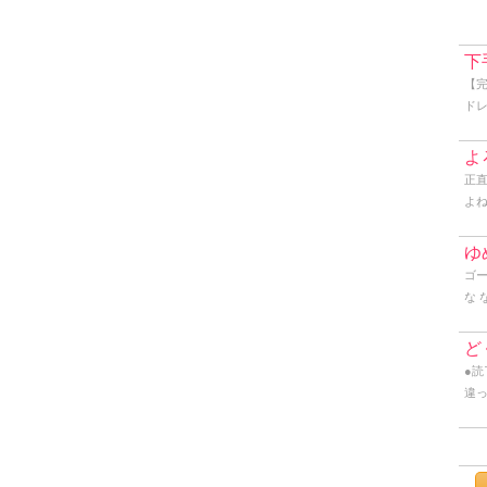
下
【完
ドレ
な
こし
よ
時
正
と
よ
に
思
こ
近
ゆ
ざ
さ
ゴー
い
に
な 
う
ド
な
に
と
ど
の
●読
年前
違
な･