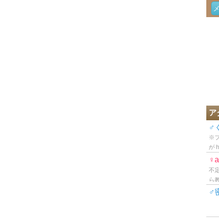
ア
♂
※
が h
♀a
不定
ら
♂