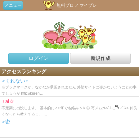
メニュー
無料プロフ マイプレ
ログイン
新規作成
アクセスランキング
♂くれない♂
※ブックマークが、なかなか承認されません 外部サイトに導かないようにとの事
でしょうが http://kuren…
♀ai☆
不定期に出没します。 基本的に♂♀何でも絡みｏｋ◎ 写メゎｧﾙﾊﾞﾑに
ﾊﾟｽゎ仲良
くなったら教えてるょ。 …
♂密