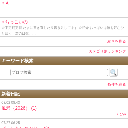
♀ＡI
♀ちっこいの
☆不定期更新 たまに書き直したり書き足してます ☆紹介 おっぱいは無を好むひ
と曰く「君のは微」…
続きを見る
カテゴリ別ランキング
キーワード検索
条件を絞る
新着日記
08/02 08:43
風邪（2026）
(1)
♀ ひみ
07/27 06:25