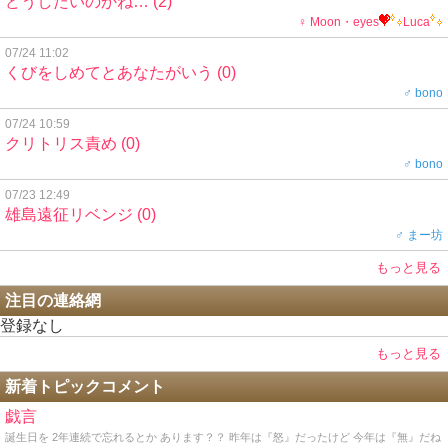
どうしたいのかね…
(2)
♀ Moon・eyes
Luca
07/24 11:02
くびをしめてとあなたがいう
(0)
♂ bono
07/24 10:59
クリトリス責め
(0)
♂ bono
07/23 12:49
雄島遠征リベンジ
(0)
♂ まー坊
もっと見る
注目の連絡網
登録なし
もっと見る
新着トピックコメント
戯言
誕生日を 2年連続で忘れるとか あります？？ 昨年は『怒』だったけど 今年は『無』だね