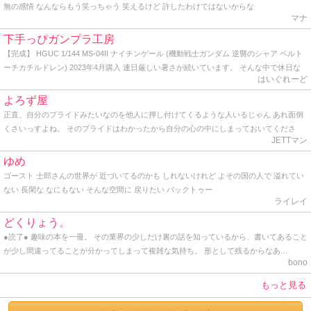
無の感情 なんならもう笑っちゃう 笑えるけど 許したわけではないからな
マナ
下手っぴガンプラ工房
【完成】 HGUC 1/144 MS-04II ナイチンゲール (機動戦士ガンダム 逆襲のシャア ベルト
ーチカチルドレン) 2023年4月購入 連日厳しい暑さが続いています。 そんな中で休日な
はいぐれーど
のに早起きして人気のない公園の端っこで青空塗装をしている自分は一体何者なのだろ
う？と軽くゲシュタルト崩壊を起こしながらトップコートを吹いてきました。 かくして
よろず屋
HG ナイチンゲールの完成です。 作り始めた時からデカいデカいと言い続けていた同キ
正直、自分のプライドみたいなのを他人に押し付けてくるような人いるじゃん あれ面倒
ットですが、よくよく見ると頭部から胴体にかけてはHGとしては普通のサイズ。 ヤバい
くさいっすよね。 そのプライドはわかったから自分の心の中にしまっておいてくださ
のはケツの部分と背中から伸びる大型のバインダーですね。 どちらにもバーニアノズル
JETTマン
い。 プライドって個人が思い持つもので、他人に共有させるもんじゃないし、他人に見
がこれでもかと埋め尽くされ、見るからに推力オバケです。 でも、ぶっちゃけここまで
せつけるものじゃないと思うね。 最近っうか、ここ一年ぐらいプライドの塊みたいなオ
ゆめ
やるんならもう別に腕だの脚だの必要ないのでは？と思うわけです。 あれだけの巨体に
ッサンと仕事してるんだけど、とにかく面倒くさいから、「さすがっすね」とか言って
ゴースト 士郎さんの世界が 近づいてるのかも しれないけれど よその国の人で 溢れてい
わざわざビームライフル握らせて撃ち合ったりビームサーベルでチャンバラさせる意味
裸の王様気分を味あわせてあげてます。 そんな感じ。 因みに僕も一応プライドってのは
ない 長閑な なにもない そんな空間に 戻りたい バックトゥー
が分からない。 そりゃあ見た目のインパクトも大事かも知れないけど、だからと言って
持ってるけど、勿体なくて他人には見せたことはありません。 プライドってのはとても
ライレイ
デカければ良い、と言うワケでもなかろうに。 そう言えばこのナイチンゲールの搭乗者
とても大切なものだからね。 まっ、そんな感じで久しぶりに覗いてみたら、地味にアク
であるシャア総帥は、かつて脚がないモビルスーツを宛てがわれた時にもブツブツ文句
どくりょう。
ションがあったんで久しぶりに書いてみた。 ではでは。 そんな感じ。
垂れてたし、｢モビルスーツはこうあるべき｣と言うシャア様の強い拘りが反映されて、
●読了● 趣味の本を一冊。 その業界の少しだけ裏の話を知っているから、書いてあること
あのデザインになったのでしょうかね？ まぁ、アムロとの最後の死闘を繰り広げたモビ
が少し間違ってることが分かってしまって複雑な気持ち。 形として残るからなあ…
ルスーツなので、好きにすれば？って感じです。 せっかくなので 1年前に作ったRG Hi-ν
bono
ガンダムと絡めてアルバム用の写真に納めます。 はてさて、どこに飾ろうかな･･･。
もっと見る