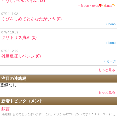
どうしたいのかね…
(2)
♀ Moon・eyes
Luca
07/24 11:02
くびをしめてとあなたがいう
(0)
♂ bono
07/24 10:59
クリトリス責め
(0)
♂ bono
07/23 12:49
雄島遠征リベンジ
(0)
♂ まー坊
もっと見る
注目の連絡網
登録なし
もっと見る
新着トピックコメント
戯言
お誕生日おめでとうございます！ これ、ボクからのプレゼントです！ ｺｰﾋｰ(´・∀・`)ｏ|_