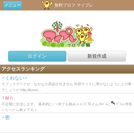
メニュー
無料プロフ マイプレ
ログイン
新規作成
アクセスランキング
♂くれない♂
※ブックマークが、なかなか承認されません 外部サイトに導かないようにとの事
でしょうが http://kuren…
♀ai☆
不定期に出没します。 基本的に♂♀何でも絡みｏｋ◎ 写メゎｧﾙﾊﾞﾑに
ﾊﾟｽゎ仲良
くなったら教えてるょ。 …
♂密