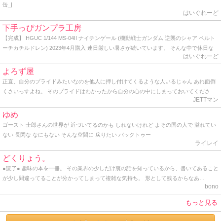
缶_|
はいぐれーど
下手っぴガンプラ工房
【完成】 HGUC 1/144 MS-04II ナイチンゲール (機動戦士ガンダム 逆襲のシャア ベルト
ーチカチルドレン) 2023年4月購入 連日厳しい暑さが続いています。 そんな中で休日な
はいぐれーど
のに早起きして人気のない公園の端っこで青空塗装をしている自分は一体何者なのだろ
う？と軽くゲシュタルト崩壊を起こしながらトップコートを吹いてきました。 かくして
よろず屋
HG ナイチンゲールの完成です。 作り始めた時からデカいデカいと言い続けていた同キ
正直、自分のプライドみたいなのを他人に押し付けてくるような人いるじゃん あれ面倒
ットですが、よくよく見ると頭部から胴体にかけてはHGとしては普通のサイズ。 ヤバい
くさいっすよね。 そのプライドはわかったから自分の心の中にしまっておいてくださ
のはケツの部分と背中から伸びる大型のバインダーですね。 どちらにもバーニアノズル
JETTマン
い。 プライドって個人が思い持つもので、他人に共有させるもんじゃないし、他人に見
がこれでもかと埋め尽くされ、見るからに推力オバケです。 でも、ぶっちゃけここまで
せつけるものじゃないと思うね。 最近っうか、ここ一年ぐらいプライドの塊みたいなオ
ゆめ
やるんならもう別に腕だの脚だの必要ないのでは？と思うわけです。 あれだけの巨体に
ッサンと仕事してるんだけど、とにかく面倒くさいから、「さすがっすね」とか言って
ゴースト 士郎さんの世界が 近づいてるのかも しれないけれど よその国の人で 溢れてい
わざわざビームライフル握らせて撃ち合ったりビームサーベルでチャンバラさせる意味
裸の王様気分を味あわせてあげてます。 そんな感じ。 因みに僕も一応プライドってのは
ない 長閑な なにもない そんな空間に 戻りたい バックトゥー
が分からない。 そりゃあ見た目のインパクトも大事かも知れないけど、だからと言って
持ってるけど、勿体なくて他人には見せたことはありません。 プライドってのはとても
ライレイ
デカければ良い、と言うワケでもなかろうに。 そう言えばこのナイチンゲールの搭乗者
とても大切なものだからね。 まっ、そんな感じで久しぶりに覗いてみたら、地味にアク
であるシャア総帥は、かつて脚がないモビルスーツを宛てがわれた時にもブツブツ文句
どくりょう。
ションがあったんで久しぶりに書いてみた。 ではでは。 そんな感じ。
垂れてたし、｢モビルスーツはこうあるべき｣と言うシャア様の強い拘りが反映されて、
●読了● 趣味の本を一冊。 その業界の少しだけ裏の話を知っているから、書いてあること
あのデザインになったのでしょうかね？ まぁ、アムロとの最後の死闘を繰り広げたモビ
が少し間違ってることが分かってしまって複雑な気持ち。 形として残るからなあ…
ルスーツなので、好きにすれば？って感じです。 せっかくなので 1年前に作ったRG Hi-ν
bono
ガンダムと絡めてアルバム用の写真に納めます。 はてさて、どこに飾ろうかな･･･。
もっと見る