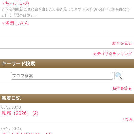
♀ちっこいの
☆不定期更新 たまに書き直したり書き足してます ☆紹介 おっぱいは無を好むひ
と曰く「君のは微」…
♀名無しさん
続きを見る
カテゴリ別ランキング
キーワード検索
条件を絞る
新着日記
08/02 08:43
風邪（2026）
(2)
♀ ひみ
07/27 06:25