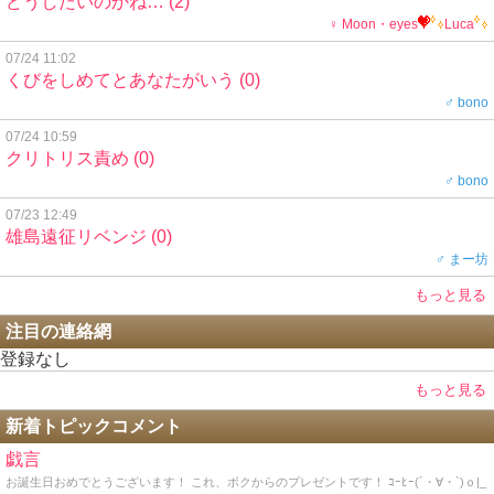
どうしたいのかね…
(2)
♀ Moon・eyes
Luca
07/24 11:02
くびをしめてとあなたがいう
(0)
♂ bono
07/24 10:59
クリトリス責め
(0)
♂ bono
07/23 12:49
雄島遠征リベンジ
(0)
♂ まー坊
もっと見る
注目の連絡網
登録なし
もっと見る
新着トピックコメント
戯言
お誕生日おめでとうございます！ これ、ボクからのプレゼントです！ ｺｰﾋｰ(´・∀・`)ｏ|_