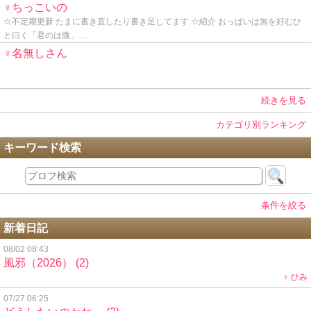
♀ちっこいの
☆不定期更新 たまに書き直したり書き足してます ☆紹介 おっぱいは無を好むひ
と曰く「君のは微」…
♀名無しさん
続きを見る
カテゴリ別ランキング
キーワード検索
条件を絞る
新着日記
08/02 08:43
風邪（2026）
(2)
♀ ひみ
07/27 06:25