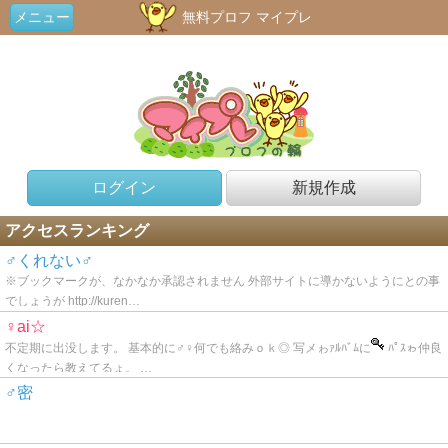
メニュー
無料プロフ マイプレ
ログイン
新規作成
アクセスランキング
♂くれない♂
※ブックマークが、なかなか承認されません 外部サイトに導かないようにとの事
でしょうが http://kuren…
♀ai☆
不定期に出没します。 基本的に♂♀何でも絡みｏｋ◎ 写メゎｧﾙﾊﾞﾑに
ﾊﾟｽゎ仲良
くなったら教えてるょ。 …
♂密