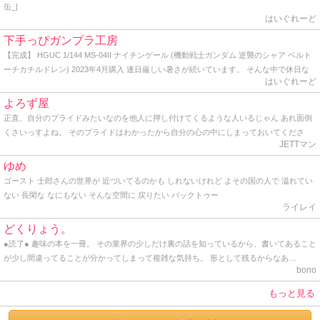
缶_|
はいぐれーど
下手っぴガンプラ工房
【完成】 HGUC 1/144 MS-04II ナイチンゲール (機動戦士ガンダム 逆襲のシャア ベルト
ーチカチルドレン) 2023年4月購入 連日厳しい暑さが続いています。 そんな中で休日な
はいぐれーど
のに早起きして人気のない公園の端っこで青空塗装をしている自分は一体何者なのだろ
う？と軽くゲシュタルト崩壊を起こしながらトップコートを吹いてきました。 かくして
よろず屋
HG ナイチンゲールの完成です。 作り始めた時からデカいデカいと言い続けていた同キ
正直、自分のプライドみたいなのを他人に押し付けてくるような人いるじゃん あれ面倒
ットですが、よくよく見ると頭部から胴体にかけてはHGとしては普通のサイズ。 ヤバい
くさいっすよね。 そのプライドはわかったから自分の心の中にしまっておいてくださ
のはケツの部分と背中から伸びる大型のバインダーですね。 どちらにもバーニアノズル
JETTマン
い。 プライドって個人が思い持つもので、他人に共有させるもんじゃないし、他人に見
がこれでもかと埋め尽くされ、見るからに推力オバケです。 でも、ぶっちゃけここまで
せつけるものじゃないと思うね。 最近っうか、ここ一年ぐらいプライドの塊みたいなオ
ゆめ
やるんならもう別に腕だの脚だの必要ないのでは？と思うわけです。 あれだけの巨体に
ッサンと仕事してるんだけど、とにかく面倒くさいから、「さすがっすね」とか言って
ゴースト 士郎さんの世界が 近づいてるのかも しれないけれど よその国の人で 溢れてい
わざわざビームライフル握らせて撃ち合ったりビームサーベルでチャンバラさせる意味
裸の王様気分を味あわせてあげてます。 そんな感じ。 因みに僕も一応プライドってのは
ない 長閑な なにもない そんな空間に 戻りたい バックトゥー
が分からない。 そりゃあ見た目のインパクトも大事かも知れないけど、だからと言って
持ってるけど、勿体なくて他人には見せたことはありません。 プライドってのはとても
ライレイ
デカければ良い、と言うワケでもなかろうに。 そう言えばこのナイチンゲールの搭乗者
とても大切なものだからね。 まっ、そんな感じで久しぶりに覗いてみたら、地味にアク
であるシャア総帥は、かつて脚がないモビルスーツを宛てがわれた時にもブツブツ文句
どくりょう。
ションがあったんで久しぶりに書いてみた。 ではでは。 そんな感じ。
垂れてたし、｢モビルスーツはこうあるべき｣と言うシャア様の強い拘りが反映されて、
●読了● 趣味の本を一冊。 その業界の少しだけ裏の話を知っているから、書いてあること
あのデザインになったのでしょうかね？ まぁ、アムロとの最後の死闘を繰り広げたモビ
が少し間違ってることが分かってしまって複雑な気持ち。 形として残るからなあ…
ルスーツなので、好きにすれば？って感じです。 せっかくなので 1年前に作ったRG Hi-ν
bono
ガンダムと絡めてアルバム用の写真に納めます。 はてさて、どこに飾ろうかな･･･。
もっと見る