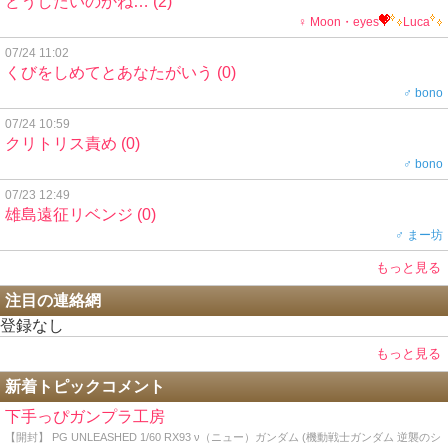
どうしたいのかね…
(2)
♀ Moon・eyes
Luca
07/24 11:02
くびをしめてとあなたがいう
(0)
♂ bono
07/24 10:59
クリトリス責め
(0)
♂ bono
07/23 12:49
雄島遠征リベンジ
(0)
♂ まー坊
もっと見る
注目の連絡網
登録なし
もっと見る
新着トピックコメント
下手っぴガンプラ工房
【開封】 PG UNLEASHED 1/60 RX93 ν（ニュー）ガンダム (機動戦士ガンダム 逆襲のシ