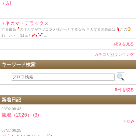
♀ＡI
♀ネカマ・デラックス
世界最高
のオカマがマツコＤＸ様だっとするなら ネカマ界の最高は
この
わ・た・し(はぁと
…
続きを見る
カテゴリ別ランキング
キーワード検索
条件を絞る
新着日記
08/02 08:43
風邪（2026）
(3)
♀ ひみ
07/27 06:25