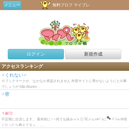
メニュー
無料プロフ マイプレ
ログイン
新規作成
アクセスランキング
♂くれない♂
※ブックマークが、なかなか承認されません 外部サイトに導かないようにとの事
でしょうが http://kuren…
♂密
♀ai☆
不定期に出没します。 基本的に♂♀何でも絡みｏｋ◎ 写メゎｧﾙﾊﾞﾑに
ﾊﾟｽゎ仲良
くなったら教えてるょ。 …