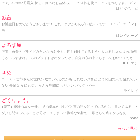
ャア) 2026年6月購入 待ちに待ったお盆休み。 この連休を使ってアレを作ります。 ガン
はいぐれーど
プラ誕生45周年を記念して発売され、色んな意味で話題になった超変態級ガンプラ、
｢Perfect Grade Unleashed （以下、PGU） 1/60 νガンダム｣です。 2年前にPGU 初代ガ
戯言
ンダムを作ってその素晴らしさを体験したし、 νガンダムは好きなモビルスーツだからコ
お誕生日おめでとうございます！ これ、ボクからのプレゼントです！ ｺｰﾋｰ(´・∀・`)ｏ|_
レを作らなきゃﾀﾋねないと思う一方、自分にはまだまだ縁のないキットだとも思ってい
缶_|
ました。 そんな中、想定外の臨時収入に加え、Amazonでの値下げ祭りに便乗して購
はいぐれーど
入。 購入価格は、まぁざっくりと定価の２割引でした。 到着日、仕事から戻ると先日ア
よろず屋
ルバムにアップした外箱がスッポリ入るデカい段ボール箱が玄関先に置かれており、そ
正直、自分のプライドみたいなのを他人に押し付けてくるような人いるじゃん あれ面倒
の箱と共に出迎えた嫁はプラモ屋でも始めるつもりなのかと呆れ顔。 外箱を開けるとそ
くさいっすよね。 そのプライドはわかったから自分の心の中にしまっておいてくださ
の中には大きめのMGキットでよく見るサイズの大箱が3つ。 それぞれ内部フレーム用、
JETTマン
い。 プライドって個人が思い持つもので、他人に共有させるもんじゃないし、他人に見
外装パーツ用、フィンファンネル用のランナーが入っています。 コレみて実感しまし
せつけるものじゃないと思うね。 最近っうか、ここ一年ぐらいプライドの塊みたいなオ
た。 今から作るのはPGU νガンダムだと。 YouTubeの中で多くの有名モデラーさん達が
ゆめ
ッサンと仕事してるんだけど、とにかく面倒くさいから、「さすがっすね」とか言って
感嘆の声と悲鳴を上げたPGU νガンダムが手元にあるんだと。 正直言ってこんなに早く
ゴースト 士郎さんの世界が 近づいてるのかも しれないけれど よその国の人で 溢れてい
裸の王様気分を味あわせてあげてます。 そんな感じ。 因みに僕も一応プライドってのは
コイツを作る日が来るとは夢にも思わなかったワケですが。 早速ですが制作を開始しま
ない 長閑な なにもない そんな空間に 戻りたい バックトゥー
持ってるけど、勿体なくて他人には見せたことはありません。 プライドってのはとても
す。 今回は塗装なしの完全パチ組でいきます。 そもそも色分けなんか必要ないし。 この
ライレイ
とても大切なものだからね。 まっ、そんな感じで久しぶりに覗いてみたら、地味にアク
連休中にひたすら黙々と修行僧のように作ってしまおうと思います。 なお、組み立て説
どくりょう。
ションがあったんで久しぶりに書いてみた。 ではでは。 そんな感じ。
明書ではフェーズ1からフェーズ5までの大工程で別れていて、フェーズ1は飾り用のスタ
●読了● 趣味の本を一冊。 その業界の少しだけ裏の話を知っているから、書いてあること
ンドで、フェーズ2は内部フレームの組み立てになっています。 この辺はだいたいPGU
が少し間違ってることが分かってしまって複雑な気持ち。 形として残るからなあ…
初代ガンダムと同じ要領ですね。 ちなみに組み立て説明書ですが、110ページありまし
bono
た。 組み立て説明の他に解説と完成見本写真が載っていましたが、これがちょっとした
写真週刊誌並の分厚さ。 どうせなら袋とじでシコいグラビアでも差し込んだらいいの
もっと見る
に。 そんなワケでまずはスタンドと内部フレームの組み立てから始めますかね。 いざ、