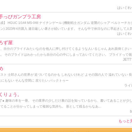
はいぐれ
手っぴガンプラ工房
成】 HGUC 1/144 MS-04II ナイチンゲール (機動戦士ガンダム 逆襲のシャア ベルトーチカ
ン) 2023年4月購入 連日厳しい暑さが続いています。 そんな中で休日なのに早起きして人
はいぐれ
い公園の端っこで青空塗装をしている自分は一体何者なのだろう？と軽くゲシュタルト崩壊
ながらトップコートを吹いてきました。 かくしてHG ナイチンゲールの完成です。 作り始
ろず屋
からデカいデカいと言い続けていた同キットですが、よくよく見ると頭部から胴体にかけては
直、自分のプライドみたいなのを他人に押し付けてくるような人いるじゃん あれ面倒くさい
しては普通のサイズ。 ヤバいのはケツの部分と背中から伸びる大型のバインダーですね。 ど
ね。 そのプライドはわかったから自分の心の中にしまっておいてください。 プライドって個
もバーニアノズルがこれでもかと埋め尽くされ、見るからに推力オバケです。 でも、ぶっち
JET
い持つもので、他人に共有させるもんじゃないし、他人に見せつけるものじゃないと思うね。
こまでやるんならもう別に腕だの脚だの必要ないのでは？と思うわけです。 あれだけの巨体
っうか、ここ一年ぐらいプライドの塊みたいなオッサンと仕事してるんだけど、とにかく面
め
わざビームライフル握らせて撃ち合ったりビームサーベルでチャンバラさせる意味が分から
いから、「さすがっすね」とか言って裸の王様気分を味あわせてあげてます。 そんな感じ。 
スト 士郎さんの世界が 近づいてるのかも しれないけれど よその国の人で 溢れていない 
。 そりゃあ見た目のインパクトも大事かも知れないけど、だからと言ってデカければ良い、
僕も一応プライドってのは持ってるけど、勿体なくて他人には見せたことはありません。 プ
なにもない そんな空間に 戻りたい バックトゥー
ワケでもなかろうに。 そう言えばこのナイチンゲールの搭乗者であるシャア総帥は、かつて
ってのはとてもとても大切なものだからね。 まっ、そんな感じで久しぶりに覗いてみたら、
ライ
いモビルスーツを宛てがわれた時にもブツブツ文句垂れてたし、｢モビルスーツはこうあるべ
アクションがあったんで久しぶりに書いてみた。 ではでは。 そんな感じ。
言うシャア様の強い拘りが反映されて、あのデザインになったのでしょうかね？ まぁ、アム
くりょう。
最後の死闘を繰り広げたモビルスーツなので、好きにすれば？って感じです。 せっかくなので
了● 趣味の本を一冊。 その業界の少しだけ裏の話を知っているから、書いてあることが少
に作ったRG Hi-νガンダムと絡めてアルバム用の写真に納めます。 はてさて、どこに飾ろ
ってることが分かってしまって複雑な気持ち。 形として残るからなあ…
･･。
b
もっと