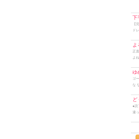
下
【完
ドレ
な
こし
よ
時
正
と
よ
に
思
こ
近
ゆ
ざ
さ
ゴー
い
に
な 
う
ド
な
に
と
ど
の
●読
年前
違
な･