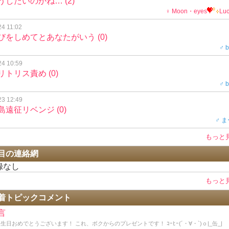
うしたいのかね…
(2)
♀ Moon・eyes
Lu
24 11:02
びをしめてとあなたがいう
(0)
♂ 
24 10:59
リトリス責め
(0)
♂ 
23 12:49
島遠征リベンジ
(0)
♂ 
もっと
目の連絡網
録なし
もっと
着トピックコメント
言
生日おめでとうございます！ これ、ボクからのプレゼントです！ ｺｰﾋｰ(´・∀・`)ｏ|_缶_|