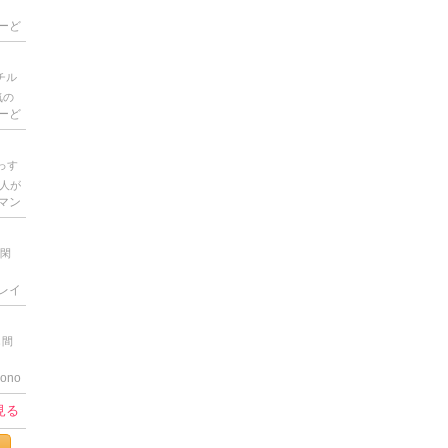
ーど
チル
気の
ーど
を起
めた
HG
っす
ちら
人が
ゃけ
Tマン
 最
にわ
倒く
な
因み
長閑
と言
ライ
脚が
地味
レイ
き｣
ロと
 1
し間
うか
ono
見る