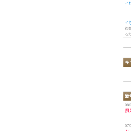
♂
♂
複
る
キ
新
08/
風
07/