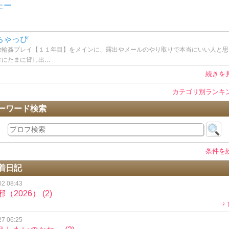
たー
ちゃっぴ
数輪姦プレイ【１１年目】をメインに、露出やメールのやり取りで本当にいい人と思
方にたまに貸し出…
続きを
カテゴリ別ランキ
ーワード検索
条件を
着日記
02 08:43
邪（2026）
(2)
♀
27 06:25