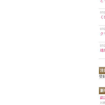
ど
07/
く
07/
ク
07/
雄
注
登
新
戯
お誕