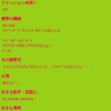
ファッション何系?
ｦﾀｸ
携帯の機種
SH-04A
ｸｴﾘｰｷｰﾎﾞｰﾄﾞだからﾒｰﾙ打つの楽ちん♪
ﾌﾙﾌﾞﾗｳｻﾞｰはﾀﾞﾒﾀﾞﾒ
ﾒﾓﾘ不足で満足にPCｻｲﾄ見れない・・
ｶﾞｯｶﾘ・・
月の携帯代
８０００円以内に抑えたいが、ﾊﾟｹﾎｰﾀﾞｲが高いのよ・・・
お酒
最近はｼﾞﾝ
好きな歌手・芸能人
my bloody valentine
好きな漫画