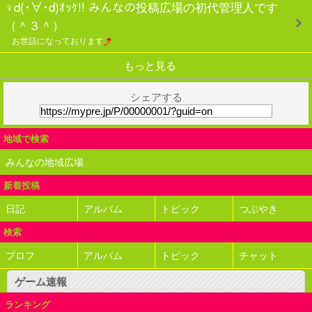
♀d(･∀･d)ｵｯｹ!! みんなの投稿広場の初代管理人です
（＾３＾）
お世話になっております
もっと見る
シェアする
地域で検索
みんなの地域広場
新着投稿
日記
アルバム
トピック
つぶやき
検索
プロフ
アルバム
トピック
チャット
ゲーム速報
ランキング