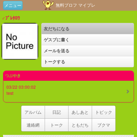
無料プロフ マイプレ
メニュー
♂ﾌﾟﾚﾀﾛｳ
友だちになる
ゲスブに書く
メールを送る
トークする
つぶやき
03/22 03:00:02
test
アルバム
日記
あしあと
トピック
連絡網
トーク
ともだち
ブクマ