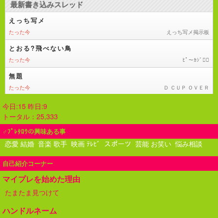
今日:15 昨日:9
トータル：25,333
♂ﾌﾟﾚﾀﾛｳの興味ある事
恋愛 結婚
音楽 歌手
映画 ﾃﾚﾋﾞ
スポーツ
芸能 お笑い
悩み相談
自己紹介コーナー
マイプレを始めた理由
たまたま見つけて
ハンドルネーム